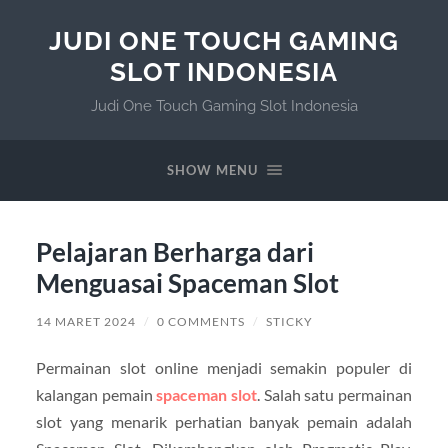
JUDI ONE TOUCH GAMING
SLOT INDONESIA
Judi One Touch Gaming Slot Indonesia
SHOW MENU
Pelajaran Berharga dari
Menguasai Spaceman Slot
14 MARET 2024
/
0 COMMENTS
/
STICKY
Permainan slot online menjadi semakin populer di
kalangan pemain
spaceman slot
. Salah satu permainan
slot yang menarik perhatian banyak pemain adalah