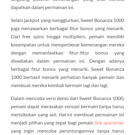
dapatkan dalam permainan ini.
Selain jackpot yang menggiurkan, Sweet Bonanza 1000
juga menawarkan berbagai fitur bonus yang menarik.
Dari free spins hingga multipliers, pemain memiliki
kesempatan untuk memperbesar kemenangan mereka
dengan memanfaatkan fitur-fitur bonus yang
disediakan dalam permainan ini. Dengan adanya
berbagai fitur bonus yang menarik, Sweet Bonanza
1000 berhasil menarik perhatian banyak pemain dan
membuat mereka kembali bermain lagi dan lagi.
Dalam mencoba versi demo dari Sweet Bonanza 1000,
pemain dapat merasakan sensasi bermain tanpa harus
merisikokan uang asli. Hal ini membuat permainan ini
menjadi pilihan yang tepat bagi pemain
link spaceman
yang ingin mencoba peruntungannya tanpa harus