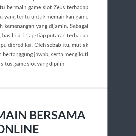
tu bermain game slot Zeus terhadap
ktu yang tentu untuk memainkan game
eh kemenangan yang dijamin. Sebagai
hasil dari tiap-tiap putaran terhadap
pu diprediksi. Oleh sebab itu, mutlak
n bertanggung jawab, serta mengikuti
itus game slot yang dipilih.
MAIN BERSAMA
 ONLINE