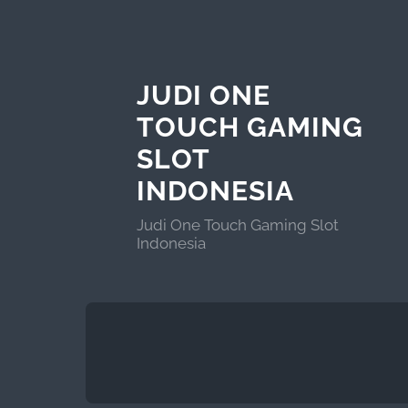
JUDI ONE
TOUCH GAMING
SLOT
INDONESIA
Judi One Touch Gaming Slot
Indonesia