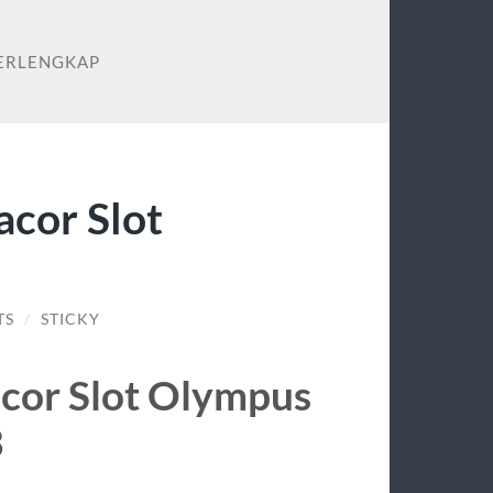
TERLENGKAP
acor Slot
TS
/
STICKY
acor Slot Olympus
3