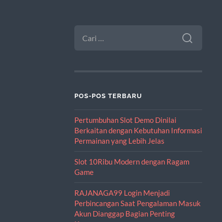
CARI
UNTUK:
POS-POS TERBARU
Pertumbuhan Slot Demo Dinilai
Berkaitan dengan Kebutuhan Informasi
Permainan yang Lebih Jelas
Slot 10Ribu Modern dengan Ragam
Game
RAJANAGA99 Login Menjadi
Perbincangan Saat Pengalaman Masuk
Akun Dianggap Bagian Penting