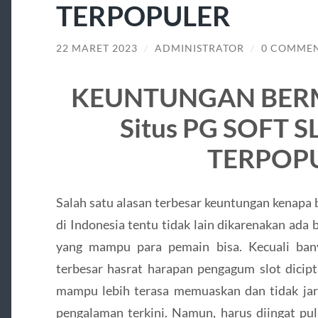
TERPOPULER
22 MARET 2023
/
ADMINISTRATOR
/
0 COMME
KEUNTUNGAN BER
Situs PG SOFT 
TERPOP
Salah satu alasan terbesar keuntungan kenapa b
di Indonesia tentu tidak lain dikarenakan ada
yang mampu para pemain bisa. Kecuali bany
terbesar hasrat harapan pengagum slot dicipt
mampu lebih terasa memuaskan dan tidak ja
pengalaman terkini. Namun, harus diingat pul