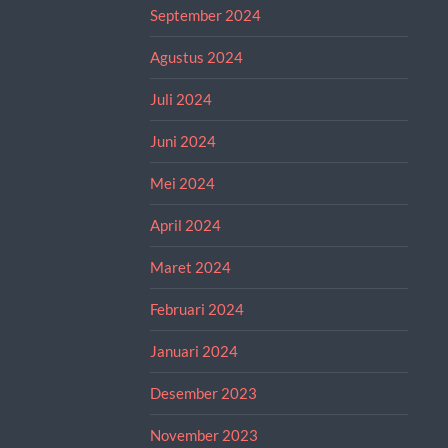
September 2024
Agustus 2024
Juli 2024
Juni 2024
Mei 2024
April 2024
Maret 2024
Februari 2024
Januari 2024
Desember 2023
November 2023