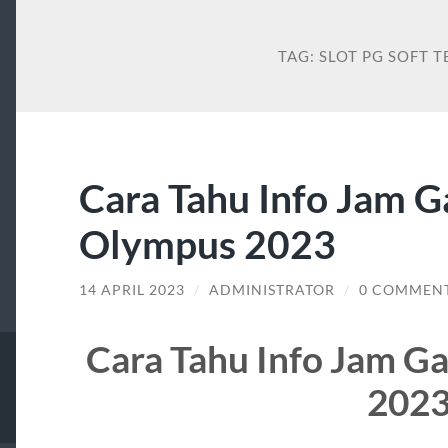
TAG:
SLOT PG SOFT 
Cara Tahu Info Jam G
Olympus 2023
14 APRIL 2023
/
ADMINISTRATOR
/
0 COMMEN
Cara Tahu Info Jam G
202