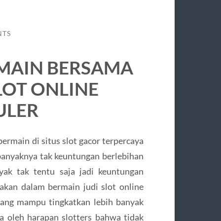
NTS
MAIN BERSAMA
SLOT ONLINE
ULER
ermain di situs slot gacor terpercaya
 banyaknya tak keuntungan berlebihan
ak tak tentu saja jadi keuntungan
akan dalam bermain judi slot online
rang mampu tingkatkan lebih banyak
a oleh harapan slotters bahwa tidak