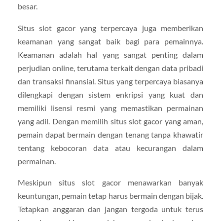
besar.
Situs slot gacor yang terpercaya juga memberikan
keamanan yang sangat baik bagi para pemainnya.
Keamanan adalah hal yang sangat penting dalam
perjudian online, terutama terkait dengan data pribadi
dan transaksi finansial. Situs yang terpercaya biasanya
dilengkapi dengan sistem enkripsi yang kuat dan
memiliki lisensi resmi yang memastikan permainan
yang adil. Dengan memilih situs slot gacor yang aman,
pemain dapat bermain dengan tenang tanpa khawatir
tentang kebocoran data atau kecurangan dalam
permainan.
Meskipun situs slot gacor menawarkan banyak
keuntungan, pemain tetap harus bermain dengan bijak.
Tetapkan anggaran dan jangan tergoda untuk terus