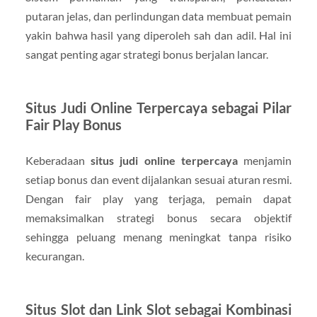
putaran jelas, dan perlindungan data membuat pemain
yakin bahwa hasil yang diperoleh sah dan adil. Hal ini
sangat penting agar strategi bonus berjalan lancar.
Situs Judi Online Terpercaya sebagai Pilar
Fair Play Bonus
Keberadaan
situs judi online terpercaya
menjamin
setiap bonus dan event dijalankan sesuai aturan resmi.
Dengan fair play yang terjaga, pemain dapat
memaksimalkan strategi bonus secara objektif
sehingga peluang menang meningkat tanpa risiko
kecurangan.
Situs Slot dan Link Slot sebagai Kombinasi