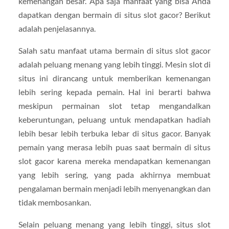
kemenangan besar. Apa saja manfaat yang bisa Anda
dapatkan dengan bermain di situs slot gacor? Berikut
adalah penjelasannya.
Salah satu manfaat utama bermain di situs slot gacor
adalah peluang menang yang lebih tinggi. Mesin slot di
situs ini dirancang untuk memberikan kemenangan
lebih sering kepada pemain. Hal ini berarti bahwa
meskipun permainan slot tetap mengandalkan
keberuntungan, peluang untuk mendapatkan hadiah
lebih besar lebih terbuka lebar di situs gacor. Banyak
pemain yang merasa lebih puas saat bermain di situs
slot gacor karena mereka mendapatkan kemenangan
yang lebih sering, yang pada akhirnya membuat
pengalaman bermain menjadi lebih menyenangkan dan
tidak membosankan.
Selain peluang menang yang lebih tinggi, situs slot