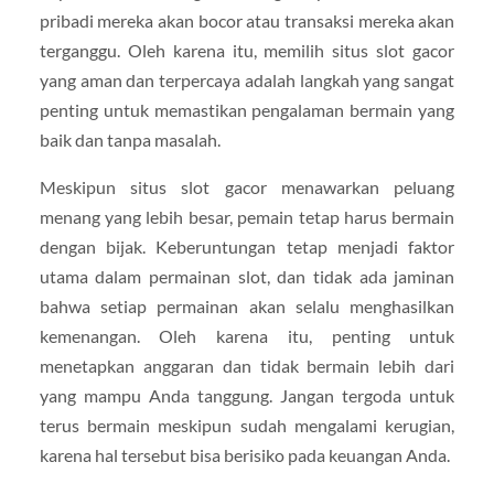
pribadi mereka akan bocor atau transaksi mereka akan
terganggu. Oleh karena itu, memilih situs slot gacor
yang aman dan terpercaya adalah langkah yang sangat
penting untuk memastikan pengalaman bermain yang
baik dan tanpa masalah.
Meskipun situs slot gacor menawarkan peluang
menang yang lebih besar, pemain tetap harus bermain
dengan bijak. Keberuntungan tetap menjadi faktor
utama dalam permainan slot, dan tidak ada jaminan
bahwa setiap permainan akan selalu menghasilkan
kemenangan. Oleh karena itu, penting untuk
menetapkan anggaran dan tidak bermain lebih dari
yang mampu Anda tanggung. Jangan tergoda untuk
terus bermain meskipun sudah mengalami kerugian,
karena hal tersebut bisa berisiko pada keuangan Anda.