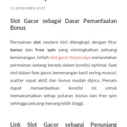
11 DESEMBER 2025
Slot Gacor sebagai Dasar Pemanfaatan
Bonus
Permainan
slot
modern kini dilengkapi dengan fitur
bonus
dan
free spin
yang meningkatkan peluang
kemenangan. Istilah
slot gacor terpercaya
menandakan
permainan sedang berada dalam kondisi optimal. Saat
slot dalam fase gacor, kemenangan kecil sering muncul,
scatter cepat aktif, dan bonus mudah dipicu. Pemain
dapat memanfaatkan kondisi ini untuk
memaksimalkan setiap putaran bonus dan free spin
sehingga peluang menang lebih tinggi.
Link Slot Gacor sebagai Penunjang