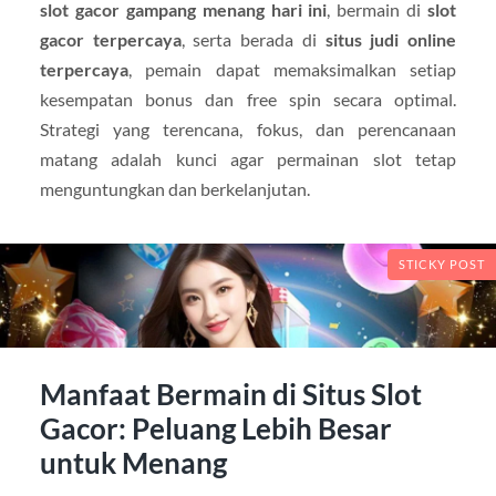
slot gacor gampang menang hari ini
, bermain di
slot
gacor terpercaya
, serta berada di
situs judi online
terpercaya
, pemain dapat memaksimalkan setiap
kesempatan bonus dan free spin secara optimal.
Strategi yang terencana, fokus, dan perencanaan
matang adalah kunci agar permainan slot tetap
menguntungkan dan berkelanjutan.
STICKY POST
Manfaat Bermain di Situs Slot
Gacor: Peluang Lebih Besar
untuk Menang