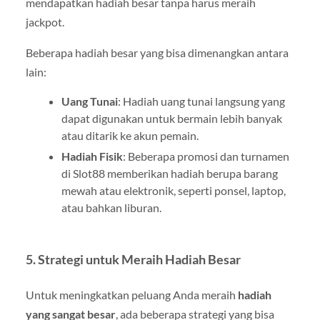
mendapatkan hadiah besar tanpa harus meraih
jackpot.
Beberapa hadiah besar yang bisa dimenangkan antara
lain:
Uang Tunai
: Hadiah uang tunai langsung yang
dapat digunakan untuk bermain lebih banyak
atau ditarik ke akun pemain.
Hadiah Fisik
: Beberapa promosi dan turnamen
di Slot88 memberikan hadiah berupa barang
mewah atau elektronik, seperti ponsel, laptop,
atau bahkan liburan.
5. Strategi untuk Meraih Hadiah Besar
Untuk meningkatkan peluang Anda meraih
hadiah
yang sangat besar
, ada beberapa strategi yang bisa