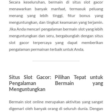
Secara keseluruhan, bermain di situs slot gacor
menawarkan banyak manfaat, termasuk peluang
menang yang lebih tinggi, fitur bonus yang
menguntungkan, dan tingkat keamanan yang terjamin.
Jika Anda mencari pengalaman bermain slot yang lebih
menguntungkan dan seru, bergabunglah dengan situs
slot gacor terpercaya yang dapat memberikan
pengalaman permainan terbaik untuk Anda.
Situs Slot Gacor: Pilihan Tepat untuk
Pengalaman Bermain yang
Menguntungkan
Bermain slot online merupakan aktivitas yang sangat
digemari oleh banyak orang di seluruh dunia. Dengan