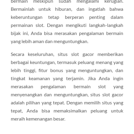
bermain meskipun sudah mengalami kerugian.
Bermainlah untuk hiburan, dan ingatlah bahwa
keberuntungan tetap berperan penting dalam
permainan slot. Dengan mengikuti langkah-langkah
bijak ini, Anda bisa merasakan pengalaman bermain
yang lebih aman dan menguntungkan.
Secara keseluruhan, situs slot gacor memberikan
berbagai keuntungan, termasuk peluang menang yang
lebih tinggi, fitur bonus yang menguntungkan, dan
tingkat keamanan yang terjamin. Jika Anda ingin
merasakan pengalaman bermain slot yang
menyenangkan dan menguntungkan, situs slot gacor
adalah pilihan yang tepat. Dengan memilih situs yang
tepat, Anda bisa memaksimalkan peluang untuk
meraih kemenangan besar.