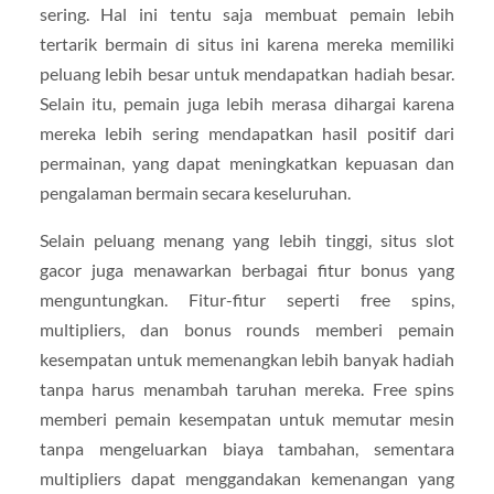
sering. Hal ini tentu saja membuat pemain lebih
tertarik bermain di situs ini karena mereka memiliki
peluang lebih besar untuk mendapatkan hadiah besar.
Selain itu, pemain juga lebih merasa dihargai karena
mereka lebih sering mendapatkan hasil positif dari
permainan, yang dapat meningkatkan kepuasan dan
pengalaman bermain secara keseluruhan.
Selain peluang menang yang lebih tinggi, situs slot
gacor juga menawarkan berbagai fitur bonus yang
menguntungkan. Fitur-fitur seperti free spins,
multipliers, dan bonus rounds memberi pemain
kesempatan untuk memenangkan lebih banyak hadiah
tanpa harus menambah taruhan mereka. Free spins
memberi pemain kesempatan untuk memutar mesin
tanpa mengeluarkan biaya tambahan, sementara
multipliers dapat menggandakan kemenangan yang