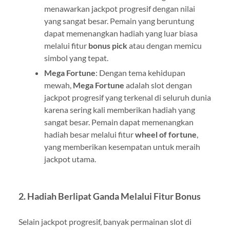
menawarkan jackpot progresif dengan nilai
yang sangat besar. Pemain yang beruntung
dapat memenangkan hadiah yang luar biasa
melalui fitur
bonus pick
atau dengan memicu
simbol yang tepat.
Mega Fortune
: Dengan tema kehidupan
mewah,
Mega Fortune
adalah slot dengan
jackpot progresif yang terkenal di seluruh dunia
karena sering kali memberikan hadiah yang
sangat besar. Pemain dapat memenangkan
hadiah besar melalui fitur
wheel of fortune
,
yang memberikan kesempatan untuk meraih
jackpot utama.
2. Hadiah Berlipat Ganda Melalui Fitur Bonus
Selain jackpot progresif, banyak permainan slot di