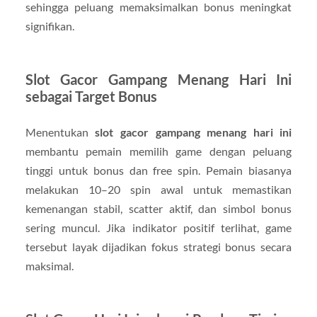
sehingga peluang memaksimalkan bonus meningkat
signifikan.
Slot Gacor Gampang Menang Hari Ini
sebagai Target Bonus
Menentukan
slot gacor gampang menang hari ini
membantu pemain memilih game dengan peluang
tinggi untuk bonus dan free spin. Pemain biasanya
melakukan 10–20 spin awal untuk memastikan
kemenangan stabil, scatter aktif, dan simbol bonus
sering muncul. Jika indikator positif terlihat, game
tersebut layak dijadikan fokus strategi bonus secara
maksimal.