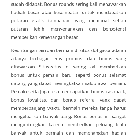
sudah didapat. Bonus rounds sering kali menawarkan
hadiah besar atau kesempatan untuk mendapatkan
putaran gratis tambahan, yang membuat setiap
putaran lebih menyenangkan dan berpotensi
memberikan kemenangan besar.
Keuntungan lain dari bermain di situs slot gacor adalah
adanya berbagai jenis promosi dan bonus yang
ditawarkan. Situs-situs ini sering kali memberikan
bonus untuk pemain baru, seperti bonus selamat
datang yang dapat meningkatkan saldo awal pemain.
Pemain setia juga bisa mendapatkan bonus cashback,
bonus loyalitas, dan bonus referral yang dapat
memperpanjang waktu bermain mereka tanpa harus
mengeluarkan banyak uang. Bonus-bonus ini sangat
menguntungkan karena memberikan peluang lebih
banyak untuk bermain dan memenangkan hadiah