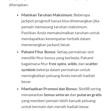
diterapkan:
Mainkan Taruhan Maksimum
: Beberapa
jackpot progresif hanya bisa dimenangkan jika
pemain memasang taruhan maksimum.
Pastikan Anda memaksimalkan taruhan untuk
mendapatkan kesempatan terbaik dalam
memenangkan jackpot besar.
Pahami Fitur Bonus
: Setiap permainan slot
memiliki fitur bonus yang berbeda. Pahami
bagaimana fitur
free spins
,
wilds
, dan
scatter
symbols
bekerja dalam permainan untuk
meningkatkan peluang Anda meraih hadiah
besar.
Manfaatkan Promosi dan Bonus
: Slot88 sering
menawarkan
bonus setoran
dan
putaran gratis
yang memberi pemain lebih banyak peluang
untuk bermain dan meraih hadiah besar.