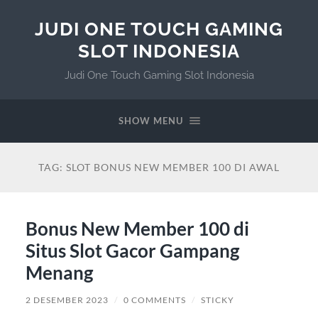
JUDI ONE TOUCH GAMING
SLOT INDONESIA
Judi One Touch Gaming Slot Indonesia
SHOW MENU
TAG:
SLOT BONUS NEW MEMBER 100 DI AWAL
Bonus New Member 100 di
Situs Slot Gacor Gampang
Menang
2 DESEMBER 2023
/
0 COMMENTS
/
STICKY