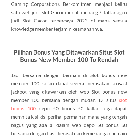
Gaming Corporation). Berkomitmen menjadi keliru
satu web judi Slot Gacor mudah menang / daftar agen
judi Slot Gacor terpercaya 2023 di mana semua
knowledge member terjamin keamanannya.
Pilihan Bonus Yang Ditawarkan Situs Slot
Bonus New Member 100 To Rendah
Jadi bersama dengan bermain di Slot bonus new
member 100 kalian dapat segera merasakan sensasi
jackpot yang ditawarkan oleh web Slot bonus new
member 100 bersama dengan mudah. Di situs
slot
bonus 100
depo 50 bonus 50 kalian juga dapat
memnita kisi kisi perihal permainan mana yang tengah
bagus yang ada di dalam web depo 50 bonus 50
bersama dengan hasil berasal dari kemenangan pemain