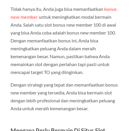
Tidak hanya itu, Anda juga bisa memanfaatkan
bonus
new member
untuk meningkatkan modal bermain
Anda. Salah satu slot bonus new member 100 di awal
yang bisa Anda coba adalah bonus new member 100.
Dengan memanfaatkan bonus ini, Anda bisa
meningkatkan peluang Anda dalam meraih
kemenangan besar. Namun, pastikan bahwa Anda
memainkan slot dengan perlahan tapi pasti untuk
mencapai target TO yang diinginkan.
Dengan strategi yang tepat dan memanfaatkan bonus
new member yang tersedia, Anda bisa bermain slot
dengan lebih profesional dan meningkatkan peluang
Anda untuk meraih kemenangan besar.
Mengapa Perlu Bermain Di Situs Slot