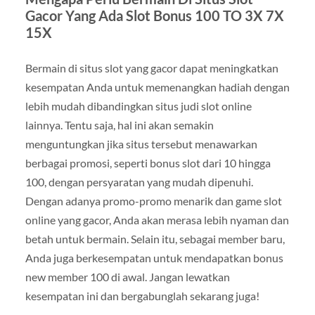
Gacor Yang Ada Slot Bonus 100 TO 3X 7X
15X
Bermain di situs slot yang gacor dapat meningkatkan
kesempatan Anda untuk memenangkan hadiah dengan
lebih mudah dibandingkan situs judi slot online
lainnya. Tentu saja, hal ini akan semakin
menguntungkan jika situs tersebut menawarkan
berbagai promosi, seperti bonus slot dari 10 hingga
100, dengan persyaratan yang mudah dipenuhi.
Dengan adanya promo-promo menarik dan game slot
online yang gacor, Anda akan merasa lebih nyaman dan
betah untuk bermain. Selain itu, sebagai member baru,
Anda juga berkesempatan untuk mendapatkan bonus
new member 100 di awal. Jangan lewatkan
kesempatan ini dan bergabunglah sekarang juga!