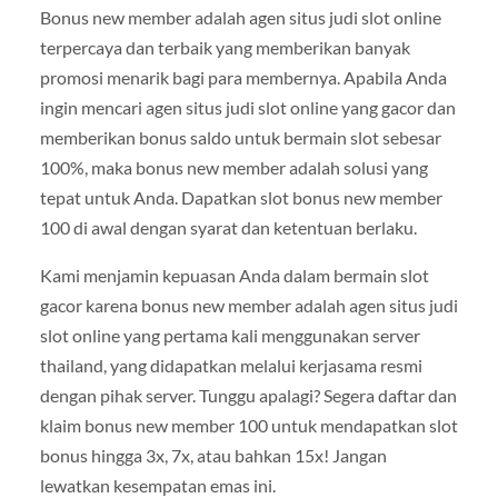
Bonus new member adalah agen situs judi slot online
terpercaya dan terbaik yang memberikan banyak
promosi menarik bagi para membernya. Apabila Anda
ingin mencari agen situs judi slot online yang gacor dan
memberikan bonus saldo untuk bermain slot sebesar
100%, maka bonus new member adalah solusi yang
tepat untuk Anda. Dapatkan slot bonus new member
100 di awal dengan syarat dan ketentuan berlaku.
Kami menjamin kepuasan Anda dalam bermain slot
gacor karena bonus new member adalah agen situs judi
slot online yang pertama kali menggunakan server
thailand, yang didapatkan melalui kerjasama resmi
dengan pihak server. Tunggu apalagi? Segera daftar dan
klaim bonus new member 100 untuk mendapatkan slot
bonus hingga 3x, 7x, atau bahkan 15x! Jangan
lewatkan kesempatan emas ini.