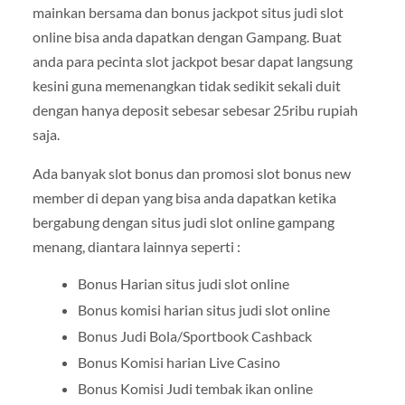
mainkan bersama dan bonus jackpot situs judi slot
online bisa anda dapatkan dengan Gampang. Buat
anda para pecinta slot jackpot besar dapat langsung
kesini guna memenangkan tidak sedikit sekali duit
dengan hanya deposit sebesar sebesar 25ribu rupiah
saja.
Ada banyak slot bonus dan promosi slot bonus new
member di depan yang bisa anda dapatkan ketika
bergabung dengan situs judi slot online gampang
menang, diantara lainnya seperti :
Bonus Harian situs judi slot online
Bonus komisi harian situs judi slot online
Bonus Judi Bola/Sportbook Cashback
Bonus Komisi harian Live Casino
Bonus Komisi Judi tembak ikan online