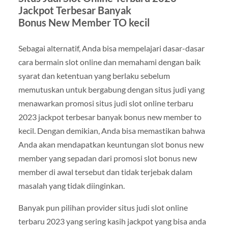
Jackpot Terbesar Banyak
Bonus New Member TO kecil
Sebagai alternatif, Anda bisa mempelajari dasar-dasar
cara bermain slot online dan memahami dengan baik
syarat dan ketentuan yang berlaku sebelum
memutuskan untuk bergabung dengan situs judi yang
menawarkan promosi situs judi slot online terbaru
2023 jackpot terbesar banyak bonus new member to
kecil. Dengan demikian, Anda bisa memastikan bahwa
Anda akan mendapatkan keuntungan slot bonus new
member yang sepadan dari promosi slot bonus new
member di awal tersebut dan tidak terjebak dalam
masalah yang tidak diinginkan.
Banyak pun pilihan provider situs judi slot online
terbaru 2023 yang sering kasih jackpot yang bisa anda