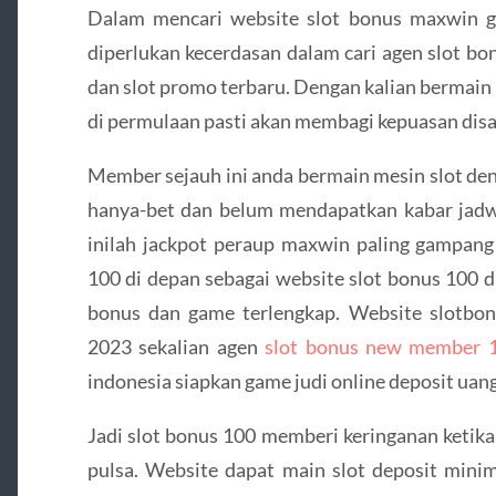
Dalam mencari website slot bonus maxwin g
diperlukan kecerdasan dalam cari agen slot b
dan slot promo terbaru. Dengan kalian bermai
di permulaan pasti akan membagi kepuasan disaa
Member sejauh ini anda bermain mesin slot d
hanya-bet dan belum mendapatkan kabar jadwa
inilah jackpot peraup maxwin paling gampang
100 di depan sebagai website slot bonus 100
bonus dan game terlengkap. Website slotbon
2023 sekalian agen
slot bonus new member 10
indonesia siapkan game judi online deposit uang 
Jadi slot bonus 100 memberi keringanan ketika 
pulsa. Website dapat main slot deposit minim