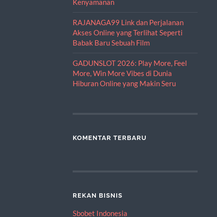
Kenyamanan
RAJANAGA99 Link dan Perjalanan
Akses Online yang Terlihat Seperti
Babak Baru Sebuah Film
GADUNSLOT 2026: Play More, Feel
More, Win More Vibes di Dunia
Hiburan Online yang Makin Seru
KOMENTAR TERBARU
REKAN BISNIS
Sbobet Indonesia