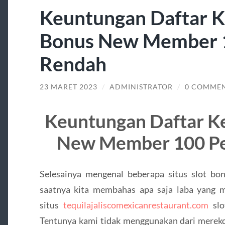
Keuntungan Daftar Ke
Bonus New Member 1
Rendah
23 MARET 2023
/
ADMINISTRATOR
/
0 COMME
Keuntungan Daftar Ke
New Member 100 Pe
Selesainya mengenal beberapa situs slot bo
saatnya kita membahas apa saja laba yang 
situs
tequilajaliscomexicanrestaurant.com
slo
Tentunya kami tidak menggunakan dari merek