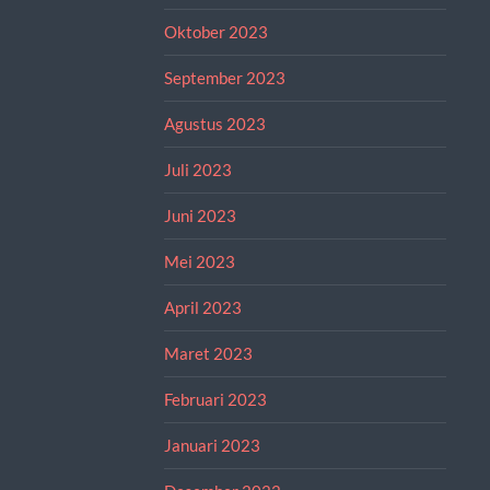
Oktober 2023
September 2023
Agustus 2023
Juli 2023
Juni 2023
Mei 2023
April 2023
Maret 2023
Februari 2023
Januari 2023