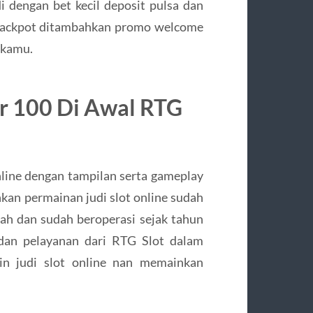
di dengan bet kecil deposit pulsa dan
 jackpot ditambahkan promo welcome
 kamu.
r 100 Di Awal RTG
nline dengan tampilan serta gameplay
kan permainan judi slot online sudah
sah dan sudah beroperasi sejak tahun
 dan pelayanan dari RTG Slot dalam
n judi slot online nan memainkan