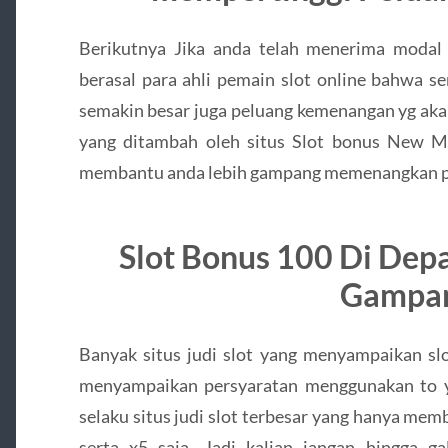
Berikutnya Jika anda telah menerima modal
berasal para ahli pemain slot online bahwa s
semakin besar juga peluang kemenangan yg akan
yang ditambah oleh situs Slot bonus New 
membantu anda lebih gampang memenangkan per
Slot Bonus 100 Di Depa
Gampa
Banyak situs judi slot yang menyampaikan 
menyampaikan persyaratan menggunakan to y
selaku situs judi slot terbesar yang hanya membe
serta x5 saja. Jadi kalian jangan hingga ga