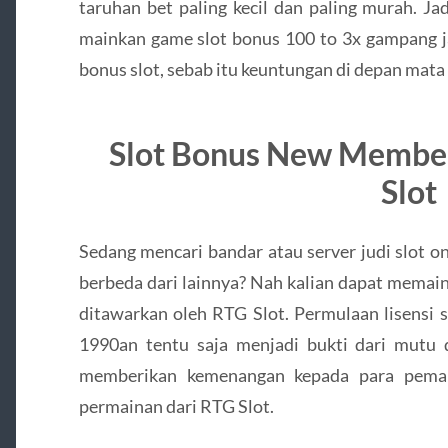
taruhan bet paling kecil dan paling murah. Ja
mainkan game slot bonus 100 to 3x gampang
bonus slot, sebab itu keuntungan di depan mata
Slot Bonus New Membe
Slot
Sedang mencari bandar atau server judi slot o
berbeda dari lainnya? Nah kalian dapat memain
ditawarkan oleh RTG Slot. Permulaan lisensi 
1990an tentu saja menjadi bukti dari mutu
memberikan kemenangan kepada para pemai
permainan dari RTG Slot.