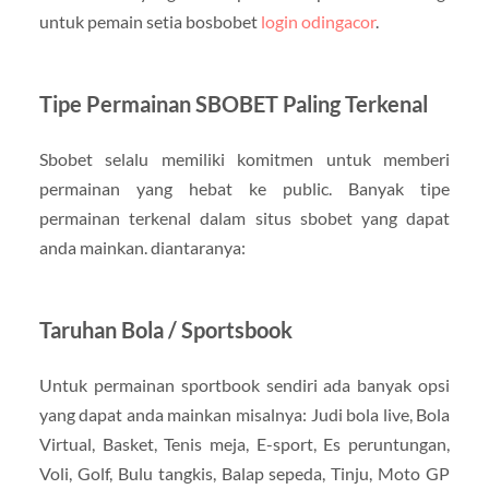
untuk pemain setia bosbobet
login odingacor
.
Tipe Permainan SBOBET Paling Terkenal
Sbobet selalu memiliki komitmen untuk memberi
permainan yang hebat ke public. Banyak tipe
permainan terkenal dalam situs sbobet yang dapat
anda mainkan. diantaranya:
Taruhan Bola / Sportsbook
Untuk permainan sportbook sendiri ada banyak opsi
yang dapat anda mainkan misalnya: Judi bola live, Bola
Virtual, Basket, Tenis meja, E-sport, Es peruntungan,
Voli, Golf, Bulu tangkis, Balap sepeda, Tinju, Moto GP