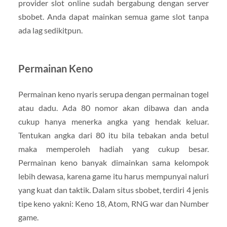
provider slot online sudah bergabung dengan server
sbobet. Anda dapat mainkan semua game slot tanpa
ada lag sedikitpun.
Permainan Keno
Permainan keno nyaris serupa dengan permainan togel
atau dadu. Ada 80 nomor akan dibawa dan anda
cukup hanya menerka angka yang hendak keluar.
Tentukan angka dari 80 itu bila tebakan anda betul
maka memperoleh hadiah yang cukup besar.
Permainan keno banyak dimainkan sama kelompok
lebih dewasa, karena game itu harus mempunyai naluri
yang kuat dan taktik. Dalam situs sbobet, terdiri 4 jenis
tipe keno yakni: Keno 18, Atom, RNG war dan Number
game.