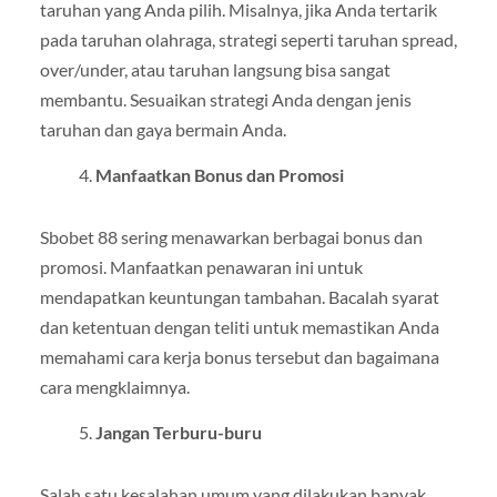
taruhan yang Anda pilih. Misalnya, jika Anda tertarik
pada taruhan olahraga, strategi seperti taruhan spread,
over/under, atau taruhan langsung bisa sangat
membantu. Sesuaikan strategi Anda dengan jenis
taruhan dan gaya bermain Anda.
Manfaatkan Bonus dan Promosi
Sbobet 88 sering menawarkan berbagai bonus dan
promosi. Manfaatkan penawaran ini untuk
mendapatkan keuntungan tambahan. Bacalah syarat
dan ketentuan dengan teliti untuk memastikan Anda
memahami cara kerja bonus tersebut dan bagaimana
cara mengklaimnya.
Jangan Terburu-buru
Salah satu kesalahan umum yang dilakukan banyak