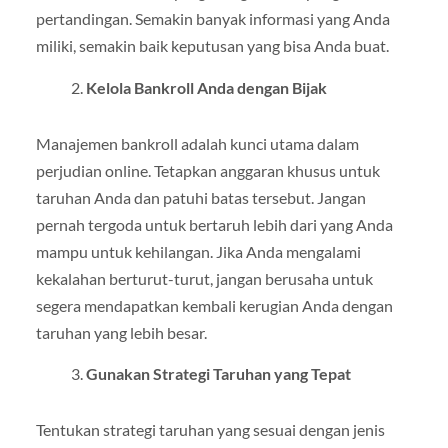
pertandingan. Semakin banyak informasi yang Anda
miliki, semakin baik keputusan yang bisa Anda buat.
Kelola Bankroll Anda dengan Bijak
Manajemen bankroll adalah kunci utama dalam
perjudian online. Tetapkan anggaran khusus untuk
taruhan Anda dan patuhi batas tersebut. Jangan
pernah tergoda untuk bertaruh lebih dari yang Anda
mampu untuk kehilangan. Jika Anda mengalami
kekalahan berturut-turut, jangan berusaha untuk
segera mendapatkan kembali kerugian Anda dengan
taruhan yang lebih besar.
Gunakan Strategi Taruhan yang Tepat
Tentukan strategi taruhan yang sesuai dengan jenis