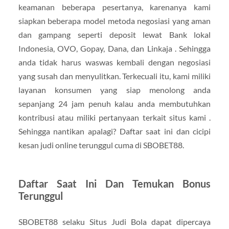
keamanan beberapa pesertanya, karenanya kami
siapkan beberapa model metoda negosiasi yang aman
dan gampang seperti deposit lewat Bank lokal
Indonesia, OVO, Gopay, Dana, dan Linkaja . Sehingga
anda tidak harus waswas kembali dengan negosiasi
yang susah dan menyulitkan. Terkecuali itu, kami miliki
layanan konsumen yang siap menolong anda
sepanjang 24 jam penuh kalau anda membutuhkan
kontribusi atau miliki pertanyaan terkait situs kami .
Sehingga nantikan apalagi? Daftar saat ini dan cicipi
kesan judi online terunggul cuma di SBOBET88.
Daftar Saat Ini Dan Temukan Bonus
Terunggul
SBOBET88 selaku Situs Judi Bola dapat dipercaya