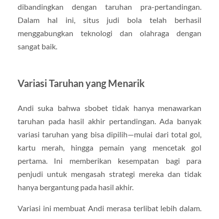
dibandingkan dengan taruhan pra-pertandingan.
Dalam hal ini, situs judi bola telah berhasil
menggabungkan teknologi dan olahraga dengan
sangat baik.
Variasi Taruhan yang Menarik
Andi suka bahwa sbobet tidak hanya menawarkan
taruhan pada hasil akhir pertandingan. Ada banyak
variasi taruhan yang bisa dipilih—mulai dari total gol,
kartu merah, hingga pemain yang mencetak gol
pertama. Ini memberikan kesempatan bagi para
penjudi untuk mengasah strategi mereka dan tidak
hanya bergantung pada hasil akhir.
Variasi ini membuat Andi merasa terlibat lebih dalam.