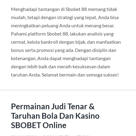
Menghadapi tantangan di Sbobet 88 memang tidak
mudah, tetapi dengan strategi yang tepat, Anda bisa
meningkatkan peluang Anda untuk menang besar.
Pahami platform Sbobet 88, lakukan analisis yang
cermat, kelola bankroll dengan bijak, dan manfaatkan
bonus serta promosi yang ada. Dengan disiplin dan
ketenangan, Anda dapat menghadapi tantangan
dengan lebih baik dan meraih kesuksesan dalam
taruhan Anda. Selamat bermain dan semoga sukses!
Permainan Judi Tenar &
Taruhan Bola Dan Kasino
SBOBET Online