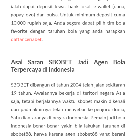
ialah dapat deposit lewat bank lokal, e-wallet (dana,
gopay, ovo) dan pulsa. Untuk minimum deposit cuma
10.000 rupiah saja, Anda segera dapat pilih tim bola
favorite dengan taruhan bola yang anda harapkan
daftar ceriabet
.
Asal Saran SBOBET Jadi Agen Bola
Terpercaya di Indonesia
SBOBET dibangun di tahun 2004 telah jalan sekitaran
19 tahun. Awalannya bekerja di teritori negara Asia
saja, tetapi berjalannya waktu sbobet makin dikenali
dan pada akhirnya telah menyebar ke penjuru dunia,
Satu diantaranya di negara Indonesia. Pemain judi bola
indonesia benar-benar yakin bila lakukan taruhan di
sbobet88, hanya karena agen sbobet88 yang berani