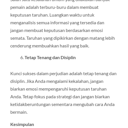
pemain adalah terburu-buru dalam membuat
keputusan taruhan. Luangkan waktu untuk
menganalisis semua informasi yang tersedia dan
jangan membuat keputusan berdasarkan emosi
semata. Taruhan yang dipikirkan dengan matang lebih
cenderung membuahkan hasil yang baik.
Tetap Tenang dan Disiplin
Kunci sukses dalam perjudian adalah tetap tenang dan
disiplin. Jika Anda mengalami kekalahan, jangan
biarkan emosi mempengaruhi keputusan taruhan
Anda. Tetap fokus pada strategi dan jangan biarkan
ketidakberuntungan sementara mengubah cara Anda
bermain.
Kesimpulan