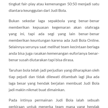
tingkat fair-play atau kemenangan 50:50 menjadi satu
diantara keunggulan dari Judi Bola.
Bukan sekedar laga sepakbola yang benar-benar
memberikan kepuasan kegemaran akan olahraga
yang ini, tapi ada segi yang lain benar-benar
memberikan keuntungan karena ada Judi Bola Online.
Selainnya serunya saat melihat team kecintaan berlaga
anda bisa juga rasakan kemenangan euforianya benar-
benar susah diutarakan tapi bisa dirasa.
Taruhan bola telah jadi perjudian yang diharapkan oleh
tiap pejudi dan tidak dilewati ditambah lagi jika ada
laga besar yang hendak berjalan membuat Judi Bola
jadi makin nikmat buat dimainkan.
Pada intinya permainan Judi Bola ialah sebuah
perkiraan untuk menerka team mana yang hendak