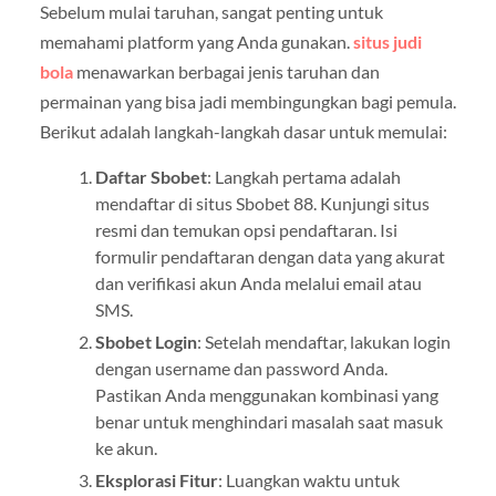
Sebelum mulai taruhan, sangat penting untuk
memahami platform yang Anda gunakan.
situs judi
bola
menawarkan berbagai jenis taruhan dan
permainan yang bisa jadi membingungkan bagi pemula.
Berikut adalah langkah-langkah dasar untuk memulai:
Daftar Sbobet
: Langkah pertama adalah
mendaftar di situs Sbobet 88. Kunjungi situs
resmi dan temukan opsi pendaftaran. Isi
formulir pendaftaran dengan data yang akurat
dan verifikasi akun Anda melalui email atau
SMS.
Sbobet Login
: Setelah mendaftar, lakukan login
dengan username dan password Anda.
Pastikan Anda menggunakan kombinasi yang
benar untuk menghindari masalah saat masuk
ke akun.
Eksplorasi Fitur
: Luangkan waktu untuk