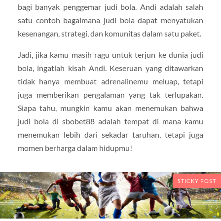
bagi banyak penggemar judi bola. Andi adalah salah
satu contoh bagaimana judi bola dapat menyatukan
kesenangan, strategi, dan komunitas dalam satu paket.
Jadi, jika kamu masih ragu untuk terjun ke dunia judi
bola, ingatlah kisah Andi. Keseruan yang ditawarkan
tidak hanya membuat adrenalinemu meluap, tetapi
juga memberikan pengalaman yang tak terlupakan.
Siapa tahu, mungkin kamu akan menemukan bahwa
judi bola di sbobet88 adalah tempat di mana kamu
menemukan lebih dari sekadar taruhan, tetapi juga
momen berharga dalam hidupmu!
STICKY POST