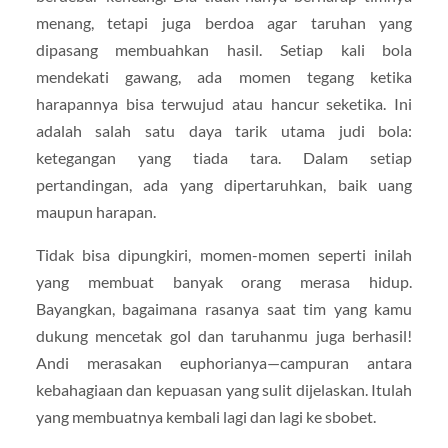
menang, tetapi juga berdoa agar taruhan yang
dipasang membuahkan hasil. Setiap kali bola
mendekati gawang, ada momen tegang ketika
harapannya bisa terwujud atau hancur seketika. Ini
adalah salah satu daya tarik utama judi bola:
ketegangan yang tiada tara. Dalam setiap
pertandingan, ada yang dipertaruhkan, baik uang
maupun harapan.
Tidak bisa dipungkiri, momen-momen seperti inilah
yang membuat banyak orang merasa hidup.
Bayangkan, bagaimana rasanya saat tim yang kamu
dukung mencetak gol dan taruhanmu juga berhasil!
Andi merasakan euphorianya—campuran antara
kebahagiaan dan kepuasan yang sulit dijelaskan. Itulah
yang membuatnya kembali lagi dan lagi ke sbobet.