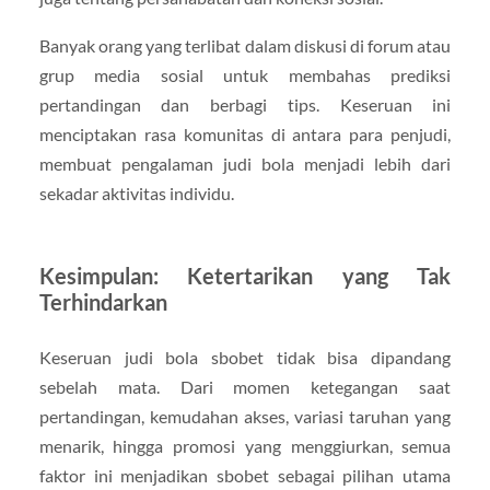
Banyak orang yang terlibat dalam diskusi di forum atau
grup media sosial untuk membahas prediksi
pertandingan dan berbagi tips. Keseruan ini
menciptakan rasa komunitas di antara para penjudi,
membuat pengalaman judi bola menjadi lebih dari
sekadar aktivitas individu.
Kesimpulan: Ketertarikan yang Tak
Terhindarkan
Keseruan judi bola sbobet tidak bisa dipandang
sebelah mata. Dari momen ketegangan saat
pertandingan, kemudahan akses, variasi taruhan yang
menarik, hingga promosi yang menggiurkan, semua
faktor ini menjadikan sbobet sebagai pilihan utama