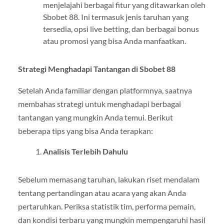
menjelajahi berbagai fitur yang ditawarkan oleh
Sbobet 88. Ini termasuk jenis taruhan yang
tersedia, opsi live betting, dan berbagai bonus
atau promosi yang bisa Anda manfaatkan.
Strategi Menghadapi Tantangan di Sbobet 88
Setelah Anda familiar dengan platformnya, saatnya
membahas strategi untuk menghadapi berbagai
tantangan yang mungkin Anda temui. Berikut
beberapa tips yang bisa Anda terapkan:
Analisis Terlebih Dahulu
Sebelum memasang taruhan, lakukan riset mendalam
tentang pertandingan atau acara yang akan Anda
pertaruhkan. Periksa statistik tim, performa pemain,
dan kondisi terbaru yang mungkin mempengaruhi hasil