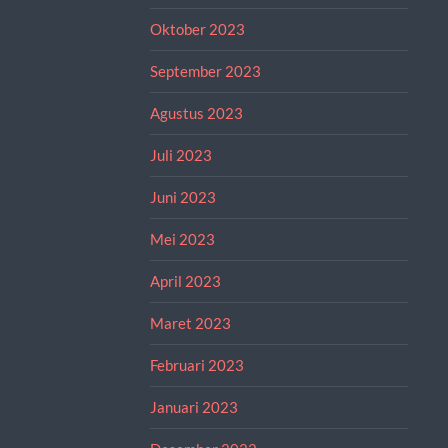
Oktober 2023
September 2023
Agustus 2023
Juli 2023
Juni 2023
Mei 2023
April 2023
Maret 2023
Februari 2023
Januari 2023