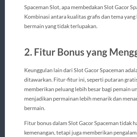
Spaceman Slot, apa membedakan Slot Gacor Spa
Kombinasi antara kualitas grafis dan tema yang
bermain yang tidak terlupakan.
2. Fitur Bonus yang Meng
Keunggulan lain dari Slot Gacor Spaceman adala
ditawarkan. Fitur-fitur ini, seperti putaran grat
memberikan peluang lebih besar bagi pemain un
menjadikan permainan lebih menarik dan mena
bermain.
Fitur bonus dalam Slot Gacor Spaceman tidak 
kemenangan, tetapi juga memberikan pengalaman