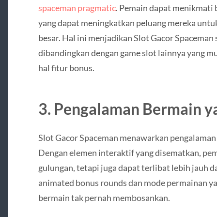
spaceman pragmatic
. Pemain dapat menikmati 
yang dapat meningkatkan peluang mereka untu
besar. Hal ini menjadikan Slot Gacor Spaceman 
dibandingkan dengan game slot lainnya yang mu
hal fitur bonus.
3. Pengalaman Bermain ya
Slot Gacor Spaceman menawarkan pengalaman b
Dengan elemen interaktif yang disematkan, pe
gulungan, tetapi juga dapat terlibat lebih jauh 
animated bonus rounds dan mode permainan ya
bermain tak pernah membosankan.