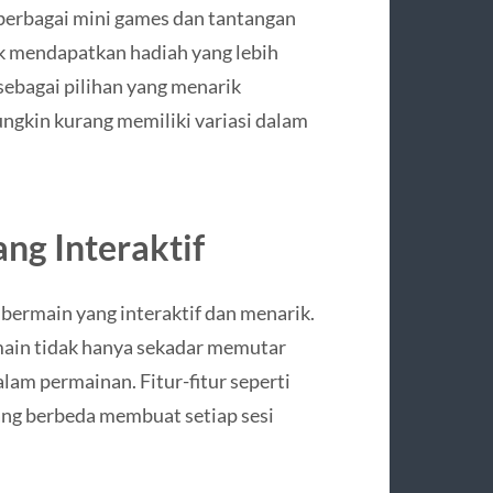
berbagai mini games dan tantangan
k mendapatkan hadiah yang lebih
sebagai pilihan yang menarik
ngkin kurang memiliki variasi dalam
ng Interaktif
ermain yang interaktif dan menarik.
main tidak hanya sekadar memutar
dalam permainan. Fitur-fitur seperti
ng berbeda membuat setiap sesi