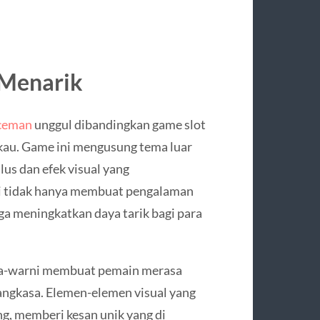
 Menarik
aceman
unggul dibandingkan game slot
kau. Game ini mengusung tema luar
lus dan efek visual yang
ini tidak hanya membuat pengalaman
ga meningkatkan daya tarik bagi para
rna-warni membuat pemain merasa
 angkasa. Elemen-elemen visual yang
ng, memberi kesan unik yang di