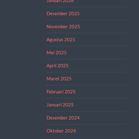
Januari 2026
Desember 2025
November 2025
Agustus 2025
Mei 2025
April 2025
Maret 2025
Februari 2025
Januari 2025
Desember 2024
Oktober 2024