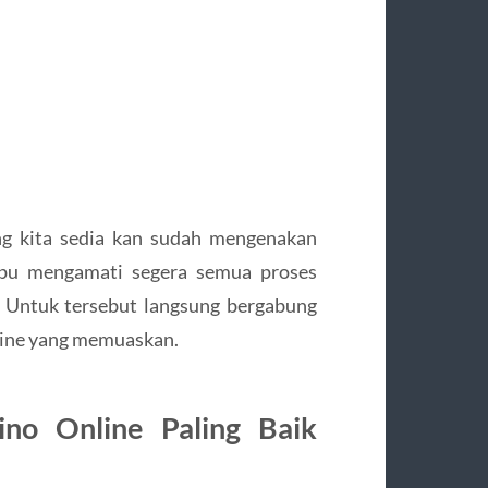
ng kita sedia kan sudah mengenakan
mpu mengamati segera semua proses
. Untuk tersebut langsung bergabung
nline yang memuaskan.
ino Online Paling Baik