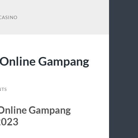
CASINO
n Online Gampang
NTS
 Online Gampang
2023