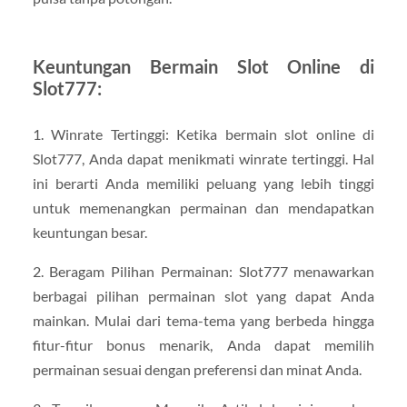
Keuntungan Bermain Slot Online di
Slot777:
1. Winrate Tertinggi: Ketika bermain slot online di
Slot777, Anda dapat menikmati winrate tertinggi. Hal
ini berarti Anda memiliki peluang yang lebih tinggi
untuk memenangkan permainan dan mendapatkan
keuntungan besar.
2. Beragam Pilihan Permainan: Slot777 menawarkan
berbagai pilihan permainan slot yang dapat Anda
mainkan. Mulai dari tema-tema yang berbeda hingga
fitur-fitur bonus menarik, Anda dapat memilih
permainan sesuai dengan preferensi dan minat Anda.