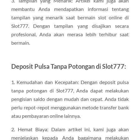
3. Tampilan yang Menarik: Artikel kami juga akan
membantu Anda mendapatkan informasi tentang
tampilan yang menarik saat bermain slot online di
Slot777. Dengan tampilan yang disajikan secara
profesional, Anda akan merasa lebih terhibur saat
bermain.
Deposit Pulsa Tanpa Potongan di Slot777:
1. Kemudahan dan Kecepatan: Dengan deposit pulsa
tanpa potongan di Slot777, Anda dapat melakukan
pengisian saldo dengan mudah dan cepat. Anda tidak
perlu repot-repot menggunakan metode transfer bank
atau pembayaran online lainnya.
2. Hemat Biaya: Dalam artikel ini, kami juga akan
menjelaskan kepada Anda bagaimana melakukan