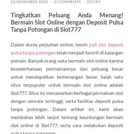
23 DESEMBER 2023
/
0 COMMENTS
/
STICKY
Tingkatkan Peluang Anda Menang!
Bermain Slot Online dengan Deposit Pulsa
Tanpa Potongan di Slot777
Dalam dunia perjudian online, mesin
judi slot deposit
pulsa tanpa potongan
telah menjadi favorit di kalangan
pemain. Banyak orang suka bermain slot online karena
kesederhanaan permainannya dan peluang besar
untuk mendapatkan kemenangan besar. Salah satu
situs terpopuler untuk bermain slot online adalah
Slot777. Situs ini menawarkan berbagai permainan slot
dengan winrate tertinggi, serta fasilitas deposit pulsa
tanpa potongan. Dalam artikel ini, kami akan
membahas lebih lanjut tentang keuntungan bermain
slot online di Slot777, serta cara melakukan deposit
pulsa tanpa potongan.