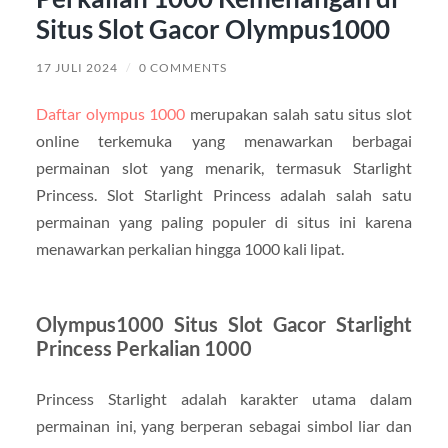
Situs Slot Gacor Olympus1000
17 JULI 2024
/
0 COMMENTS
Daftar olympus 1000
merupakan salah satu situs slot
online terkemuka yang menawarkan berbagai
permainan slot yang menarik, termasuk Starlight
Princess. Slot Starlight Princess adalah salah satu
permainan yang paling populer di situs ini karena
menawarkan perkalian hingga 1000 kali lipat.
Olympus1000 Situs Slot Gacor Starlight
Princess Perkalian 1000
Princess Starlight adalah karakter utama dalam
permainan ini, yang berperan sebagai simbol liar dan