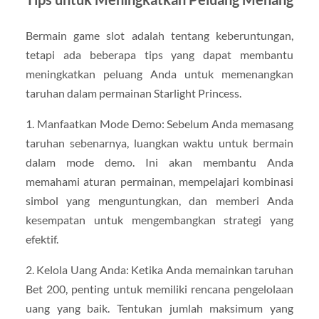
Bermain game slot adalah tentang keberuntungan,
tetapi ada beberapa tips yang dapat membantu
meningkatkan peluang Anda untuk memenangkan
taruhan dalam permainan Starlight Princess.
1. Manfaatkan Mode Demo: Sebelum Anda memasang
taruhan sebenarnya, luangkan waktu untuk bermain
dalam mode demo. Ini akan membantu Anda
memahami aturan permainan, mempelajari kombinasi
simbol yang menguntungkan, dan memberi Anda
kesempatan untuk mengembangkan strategi yang
efektif.
2. Kelola Uang Anda: Ketika Anda memainkan taruhan
Bet 200, penting untuk memiliki rencana pengelolaan
uang yang baik. Tentukan jumlah maksimum yang