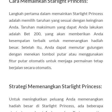
Cara Memainkan Starlight Princess:
Langkah pertama dalam memainkan Starlight Princess
adalah memilih taruhan yang sesuai dengan keinginan
Anda. Taruhan maksimum yang dapat Anda lakukan
adalah Bet 200, yang akan memberikan Anda
kesempatan terbaik untuk memenangkan hadiah
besar. Setelah itu, Anda dapat memutar gulungan
dengan menekan tombol putar atau menggunakan
fitur putar otomatis untuk menjaga permainan tetap
berjalan secara otomatis.
Strategi Memenangkan Starlight Princess:
Untuk meningkatkan peluang Anda memenangkan
hadiah besar di Starlight Princess, ada beberapa