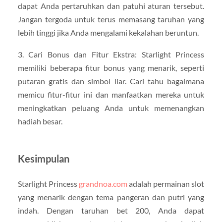
dapat Anda pertaruhkan dan patuhi aturan tersebut.
Jangan tergoda untuk terus memasang taruhan yang
lebih tinggi jika Anda mengalami kekalahan beruntun.
3. Cari Bonus dan Fitur Ekstra: Starlight Princess
memiliki beberapa fitur bonus yang menarik, seperti
putaran gratis dan simbol liar. Cari tahu bagaimana
memicu fitur-fitur ini dan manfaatkan mereka untuk
meningkatkan peluang Anda untuk memenangkan
hadiah besar.
Kesimpulan
Starlight Princess
grandnoa.com
adalah permainan slot
yang menarik dengan tema pangeran dan putri yang
indah. Dengan taruhan bet 200, Anda dapat