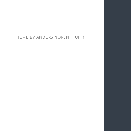
THEME BY
ANDERS NORÉN
—
UP ↑