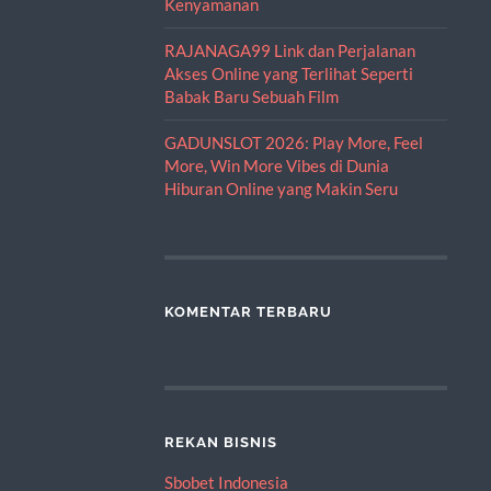
Kenyamanan
RAJANAGA99 Link dan Perjalanan
Akses Online yang Terlihat Seperti
Babak Baru Sebuah Film
GADUNSLOT 2026: Play More, Feel
More, Win More Vibes di Dunia
Hiburan Online yang Makin Seru
KOMENTAR TERBARU
REKAN BISNIS
Sbobet Indonesia