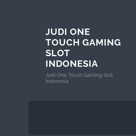
JUDI ONE
TOUCH GAMING
SLOT
INDONESIA
Judi One Touch Gaming Slot
Indonesia