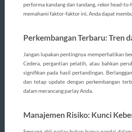
performa kandang dan tandang, rekor head-to-h
memahami faktor-faktor ini, Anda dapat membua
Perkembangan Terbaru: Tren da
Jangan lupakan pentingnya memperhatikan beri
Cedera, pergantian pelatih, atau bahkan per
signifikan pada hasil pertandingan. Berlangg
dan tetap update dengan perkembangan ter
dalam merancang parlay Anda.
Manajemen Risiko: Kunci Keber
Seorang ahli parlay bukan hanya pandai dalam