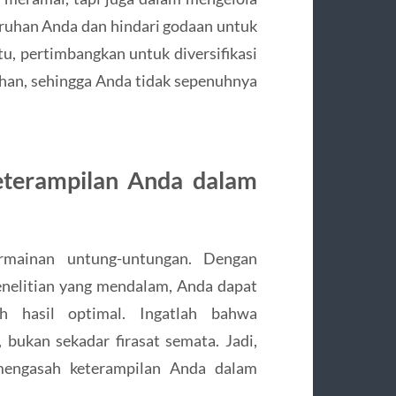
taruhan Anda dan hindari godaan untuk
tu, pertimbangkan untuk diversifikasi
han, sehingga Anda tidak sepenuhnya
eterampilan Anda dalam
ermainan untung-untungan. Dengan
nelitian yang mendalam, Anda dapat
 hasil optimal. Ingatlah bahwa
 bukan sekadar firasat semata. Jadi,
 mengasah keterampilan Anda dalam