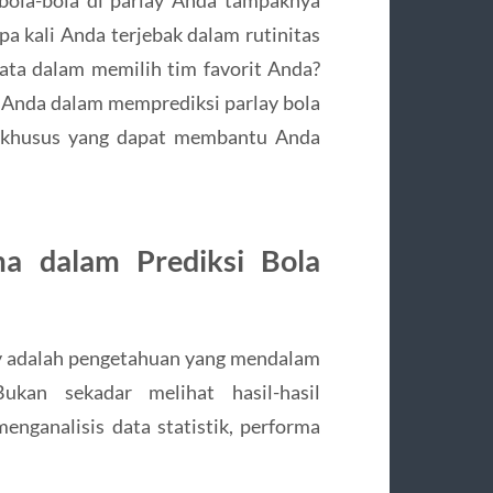
bola-bola di parlay Anda tampaknya
apa kali Anda terjebak dalam rutinitas
ta dalam memilih tim favorit Anda?
Anda dalam memprediksi parlay bola
gi khusus yang dapat membantu Anda
ma dalam Prediksi Bola
y adalah pengetahuan yang mendalam
ukan sekadar melihat hasil-hasil
enganalisis data statistik, performa