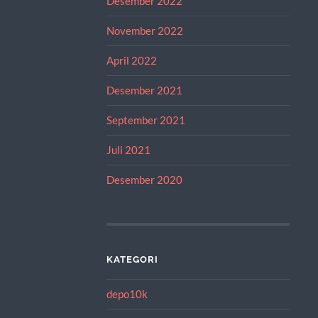
Desember 2022
November 2022
April 2022
Desember 2021
September 2021
Juli 2021
Desember 2020
KATEGORI
depo10k