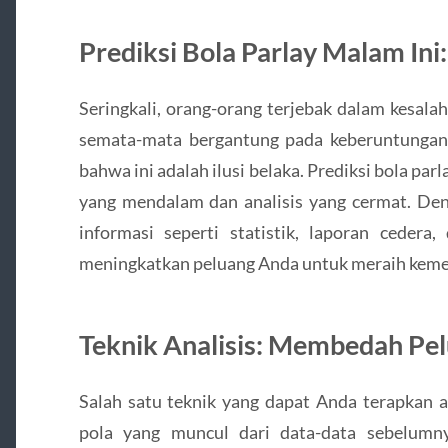
Prediksi Bola Parlay Malam Ini:
Seringkali, orang-orang terjebak dalam kesal
semata-mata bergantung pada keberuntungan a
bahwa ini adalah ilusi belaka. Prediksi bola p
yang mendalam dan analisis yang cermat. D
informasi seperti statistik, laporan cedera
meningkatkan peluang Anda untuk meraih kem
Teknik Analisis: Membedah Pel
Salah satu teknik yang dapat Anda terapkan ada
pola yang muncul dari data-data sebelumnya