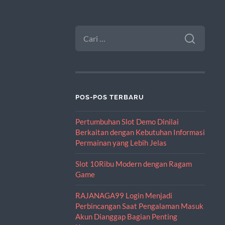
CARI
UNTUK:
POS-POS TERBARU
Pertumbuhan Slot Demo Dinilai
Berkaitan dengan Kebutuhan Informasi
Permainan yang Lebih Jelas
Slot 10Ribu Modern dengan Ragam
Game
RAJANAGA99 Login Menjadi
Perbincangan Saat Pengalaman Masuk
Akun Dianggap Bagian Penting