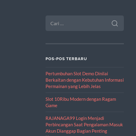
CARI
UNTUK:
POS-POS TERBARU
Pertumbuhan Slot Demo Dinilai
Berkaitan dengan Kebutuhan Informasi
Permainan yang Lebih Jelas
Slot 10Ribu Modern dengan Ragam
Game
RAJANAGA99 Login Menjadi
Perbincangan Saat Pengalaman Masuk
Akun Dianggap Bagian Penting