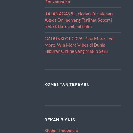
Kenyamanan
RAJANAGA99 Link dan Perjalanan
Akses Online yang Terlihat Seperti
Babak Baru Sebuah Film
GADUNSLOT 2026: Play More, Feel
More, Win More Vibes di Dunia
Hiburan Online yang Makin Seru
KOMENTAR TERBARU
REKAN BISNIS
Sbobet Indonesia