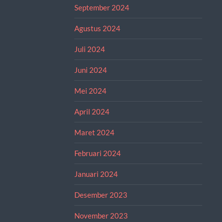
September 2024
Agustus 2024
Juli 2024
Juni 2024
Mei 2024
April 2024
Maret 2024
Februari 2024
Januari 2024
Desember 2023
November 2023