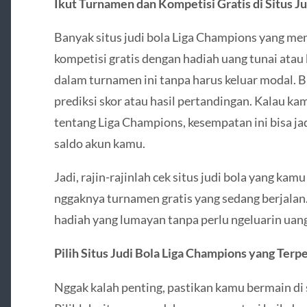
Ikut Turnamen dan Kompetisi Gratis di Situs Ju
Banyak situs judi bola Liga Champions yang m
kompetisi gratis dengan hadiah uang tunai atau 
dalam turnamen ini tanpa harus keluar modal. Bi
prediksi skor atau hasil pertandingan. Kalau 
tentang Liga Champions, kesempatan ini bisa j
saldo akun kamu.
Jadi, rajin-rajinlah cek situs judi bola yang kam
nggaknya turnamen gratis yang sedang berjalan
hadiah yang lumayan tanpa perlu ngeluarin uang
Pilih Situs Judi Bola Liga Champions yang Terp
Nggak kalah penting, pastikan kamu bermain di s