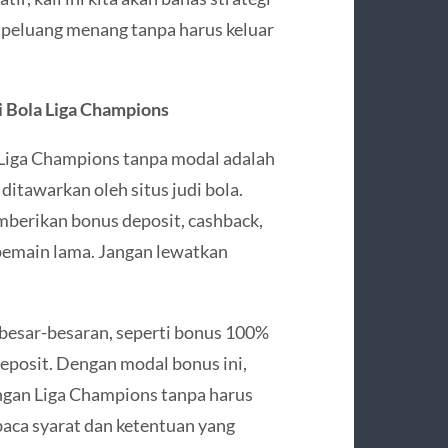
 peluang menang tanpa harus keluar
i Bola Liga Champions
a Liga Champions tanpa modal adalah
tawarkan oleh situs judi bola.
mberikan bonus deposit, cashback,
pemain lama. Jangan lewatkan
o besar-besaran, seperti bonus 100%
deposit. Dengan modal bonus ini,
ngan Liga Champions tanpa harus
 baca syarat dan ketentuan yang