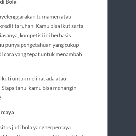
di Bola
enyelenggarakan turnamen atau
kredit taruhan. Kamu bisa ikut serta
asanya, kompetisi ini berbasis
kamu punya pengetahuan yang cukup
adi cara yang tepat untuk menambah
u ikuti untuk melihat ada atau
. Siapa tahu, kamu bisa menangin
.
ercaya
itus judi bola yang terpercaya.