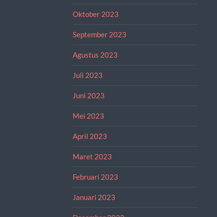
Oktober 2023
September 2023
Agustus 2023
Juli 2023
Juni 2023
Mei 2023
April 2023
Maret 2023
Februari 2023
Januari 2023