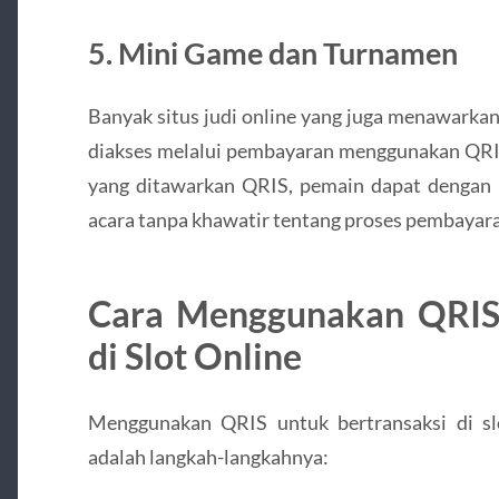
5.
Mini Game dan Turnamen
Banyak situs judi online yang juga menawarka
diakses melalui pembayaran menggunakan QR
yang ditawarkan QRIS, pemain dapat dengan l
acara tanpa khawatir tentang proses pembayara
Cara Menggunakan QRIS 
di Slot Online
Menggunakan QRIS untuk bertransaksi di sl
adalah langkah-langkahnya: