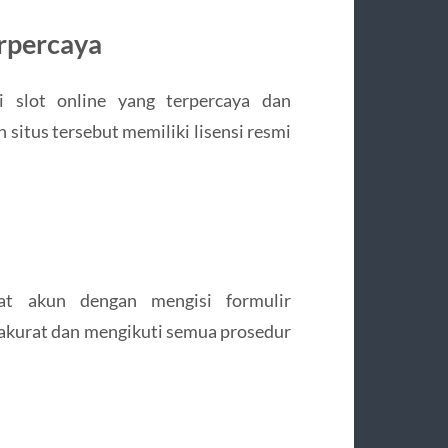
erpercaya
i slot online yang terpercaya dan
itus tersebut memiliki lisensi resmi
at akun dengan mengisi formulir
 akurat dan mengikuti semua prosedur