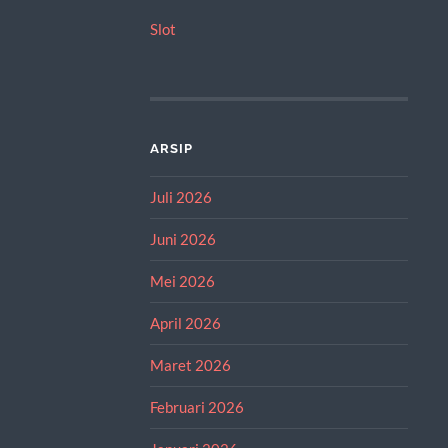
Slot
ARSIP
Juli 2026
Juni 2026
Mei 2026
April 2026
Maret 2026
Februari 2026