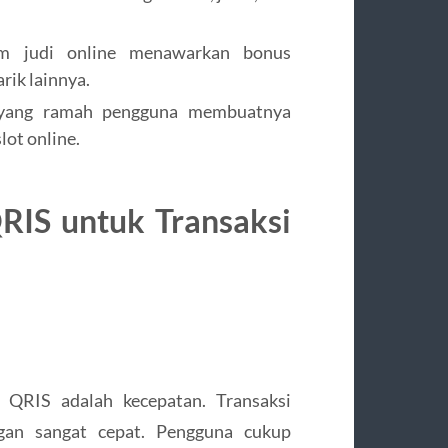
rm judi online menawarkan bonus
rik lainnya.
yang ramah pengguna membuatnya
ot online.
IS untuk Transaksi
QRIS adalah kecepatan. Transaksi
gan sangat cepat. Pengguna cukup