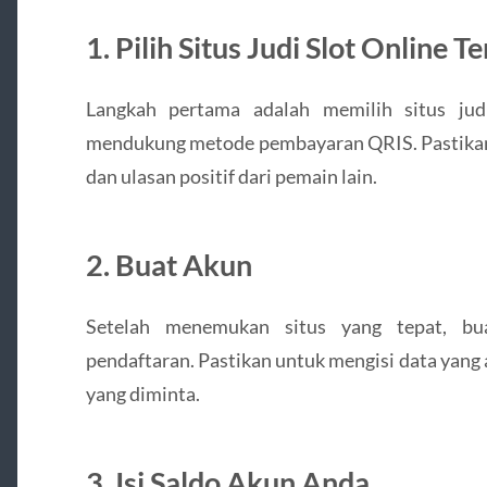
1.
Pilih Situs Judi Slot Online T
Langkah pertama adalah memilih situs jud
mendukung metode pembayaran QRIS. Pastikan s
dan ulasan positif dari pemain lain.
2.
Buat Akun
Setelah menemukan situs yang tepat, bu
pendaftaran. Pastikan untuk mengisi data yang
yang diminta.
3.
Isi Saldo Akun Anda