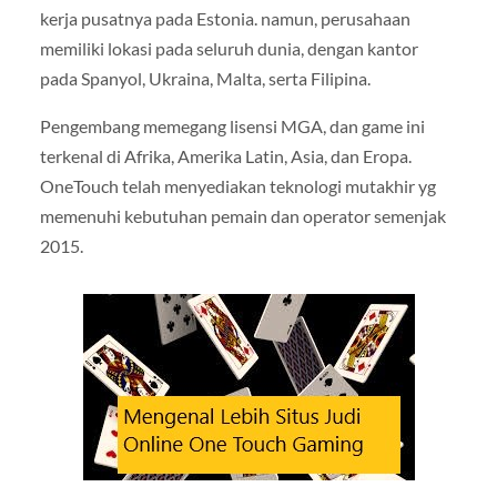
kerja pusatnya pada Estonia. namun, perusahaan
memiliki lokasi pada seluruh dunia, dengan kantor
pada Spanyol, Ukraina, Malta, serta Filipina.
Pengembang memegang lisensi MGA, dan game ini
terkenal di Afrika, Amerika Latin, Asia, dan Eropa.
OneTouch telah menyediakan teknologi mutakhir yg
memenuhi kebutuhan pemain dan operator semenjak
2015.