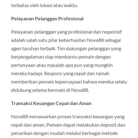
terbatas oleh lokasi atau waktu.
Pelayanan Pelanggan Profesional
Pelayanan pelanggan yang profesional dan responsif
adalah salah satu pilar keberhasilan Nova88 sebagai
agen taruhan terbaik. Tim dukungan pelanggan yang
berpengalaman siap membantu pemain dengan
pertanyaan atau masalah apa pun yang mungkin
mereka hadapi. Respons yang cepat dan ramah
memberikan pemain kepercayaan bahwa mereka selalu
didukung selama bermain di Nova88.
Transaksi Keuangan Cepat dan Aman
Nova88 menawarkan proses transaksi keuangan yang
cepat dan aman. Pemain dapat melakukan deposit dan
penarikan dengan mudah melalui berbagai metode