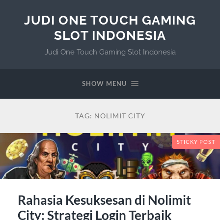
JUDI ONE TOUCH GAMING
SLOT INDONESIA
Judi One Touch Gaming Slot Indonesia
SHOW MENU
TAG:
NOLIMIT CITY
STICKY POST
Rahasia Kesuksesan di Nolimit
City: Strategi Login Terbaik