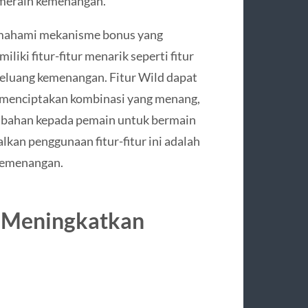
 meraih kemenangan.
memahami mekanisme bonus yang
iki fitur-fitur menarik seperti fitur
eluang kemenangan. Fitur Wild dapat
menciptakan kombinasi yang menang,
mbahan kepada pemain untuk bermain
kan penggunaan fitur-fitur ini adalah
kemenangan.
k Meningkatkan