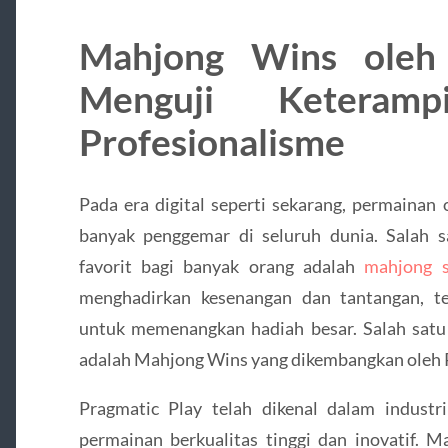
Mahjong Wins oleh 
Menguji Keteramp
Profesionalisme
Pada era digital seperti sekarang, permainan
banyak penggemar di seluruh dunia. Salah 
favorit bagi banyak orang adalah
mahjong s
menghadirkan kesenangan dan tantangan, t
untuk memenangkan hadiah besar. Salah satu 
adalah Mahjong Wins yang dikembangkan oleh P
Pragmatic Play telah dikenal dalam industri
permainan berkualitas tinggi dan inovatif. 