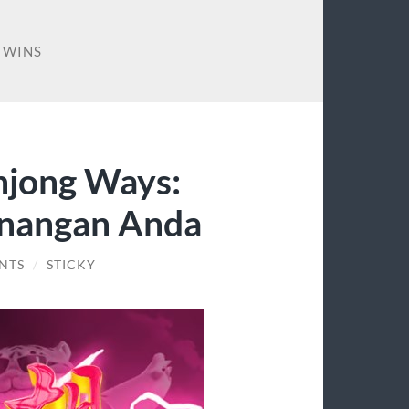
 WINS
hjong Ways:
enangan Anda
NTS
/
STICKY