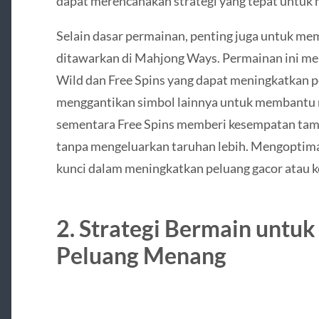
dapat merencanakan strategi yang tepat untuk
Selain dasar permainan, penting juga untuk 
ditawarkan di Mahjong Ways. Permainan ini memil
Wild dan Free Spins yang dapat meningkatkan p
menggantikan simbol lainnya untuk membantu 
sementara Free Spins memberi kesempatan ta
tanpa mengeluarkan taruhan lebih. Mengoptimal
kunci dalam meningkatkan peluang gacor atau 
2. Strategi Bermain untu
Peluang Menang