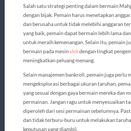
Salah satu strategi penting dalam bermain Mah
dengan bijak. Pemain harus menetapkan angga
dan berusaha untuk tidak melebihi anggaran te
yang baik, pemain dapat bermain lebih lama da
untuk meraih kemenangan. Selain itu, pemain 
bermain pada mesin
slot
dengan tingkat pengemb
meningkatkan peluang menang.
Selain manajemen bankroll, pemain juga perlu
mengeksplorasi berbagai ukuran taruhan, pema
yang sesuai dengan gaya bermain mereka dan me
permainan. Jangan ragu untuk menyesuaikan t
diperoleh dari sesi permainan sebelumnya. Past
dan tidak terburu-buru untuk melakukan taruh
keputusan yang diambil.