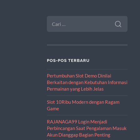
CARI
UNTUK:
POS-POS TERBARU
Pertumbuhan Slot Demo Dinilai
Berkaitan dengan Kebutuhan Informasi
Permainan yang Lebih Jelas
Slot 10Ribu Modern dengan Ragam
Game
RAJANAGA99 Login Menjadi
Perbincangan Saat Pengalaman Masuk
Akun Dianggap Bagian Penting