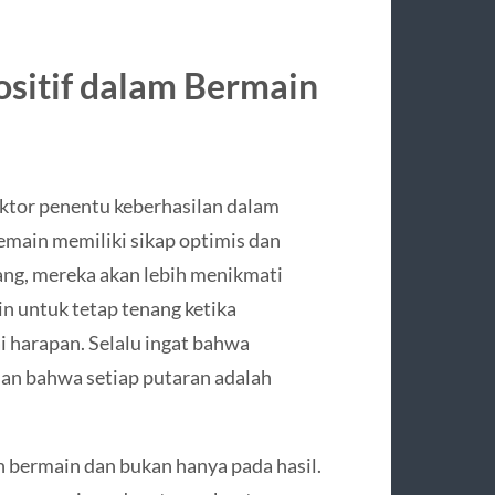
sitif dalam Bermain
aktor penentu keberhasilan dalam
emain memiliki sikap optimis dan
ang, mereka akan lebih menikmati
 untuk tetap tenang ketika
i harapan. Selalu ingat bahwa
an bahwa setiap putaran adalah
n bermain dan bukan hanya pada hasil.