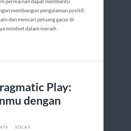
lam permainan dapat membantu
ngan membangun pengalaman positif,
ain dan mencari peluang gacor di
nya mindset dalam meraih
ragmatic Play:
anmu dengan
NTS
/
STICKY