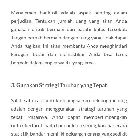
Manajemen bankroll adalah aspek penting dalam
perjudian. Tentukan jumlah uang yang akan Anda
gunakan untuk bermain dan patuhi batas tersebut.
Jangan pernah bermain dengan uang yang tidak dapat
Anda rugikan. Ini akan membantu Anda menghindari
kerugian besar dan memastikan Anda bisa terus
bermain dalam jangka waktu yang lama.
3. Gunakan Strategi Taruhan yang Tepat
Salah satu cara untuk meningkatkan peluang menang
adalah dengan menggunakan strategi taruhan yang
tepat. Misalnya, Anda dapat mempertimbangkan
untuk bertaruh pada bandar lebih sering, karena secara
statistik, bandar memiliki peluang menang yang sedikit