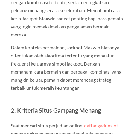
dengan kombinasi tertentu, serta meningkatkan
peluang menang secara keseluruhan. Memahami cara
kerja Jackpot Maxwin sangat penting bagi para pemain
yang ingin memaksimalkan pengalaman bermain
mereka.
Dalam konteks permainan, Jackpot Maxwin biasanya
ditentukan oleh algoritma tertentu yang mengatur
frekuensi keluarnya simbol jackpot. Dengan
memahami cara bermain dan berbagai kombinasi yang
mungkin keluar, pemain dapat merancang strategi
terbaik untuk meraih keuntungan.
2. Kriteria Situs Gampang Menang
Saat mencari situs perjudian online
daftar gadunslot
dengan peluang menang yang tinggi, ada beberapa