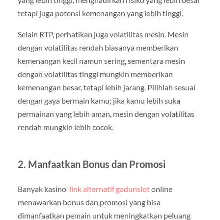
tetapi juga potensi kemenangan yang lebih tinggi.
Selain RTP, perhatikan juga volatilitas mesin. Mesin
dengan volatilitas rendah biasanya memberikan
kemenangan kecil namun sering, sementara mesin
dengan volatilitas tinggi mungkin memberikan
kemenangan besar, tetapi lebih jarang. Pilihlah sesuai
dengan gaya bermain kamu; jika kamu lebih suka
permainan yang lebih aman, mesin dengan volatilitas
rendah mungkin lebih cocok.
2. Manfaatkan Bonus dan Promosi
Banyak kasino
link alternatif gadunslot
online
menawarkan bonus dan promosi yang bisa
dimanfaatkan pemain untuk meningkatkan peluang