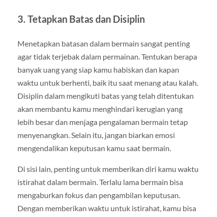
3. Tetapkan Batas dan Disiplin
Menetapkan batasan dalam bermain sangat penting
agar tidak terjebak dalam permainan. Tentukan berapa
banyak uang yang siap kamu habiskan dan kapan
waktu untuk berhenti, baik itu saat menang atau kalah.
Disiplin dalam mengikuti batas yang telah ditentukan
akan membantu kamu menghindari kerugian yang
lebih besar dan menjaga pengalaman bermain tetap
menyenangkan. Selain itu, jangan biarkan emosi
mengendalikan keputusan kamu saat bermain.
Di sisi lain, penting untuk memberikan diri kamu waktu
istirahat dalam bermain. Terlalu lama bermain bisa
mengaburkan fokus dan pengambilan keputusan.
Dengan memberikan waktu untuk istirahat, kamu bisa