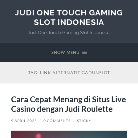
JUDI ONE TOUCH GAMING
SLOT INDONESIA
Judi One Touch Gaming Slot Indonesia
SHOW MENU
TAG:
LINK ALTERNATIF GADUNSLOT
Cara Cepat Menang di Situs Live
Casino dengan Judi Roulette
9 APRIL 2025
/
0 COMMENTS
/
STICKY