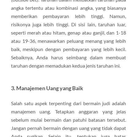
angka tertentu atau kombinasi angka, yang biasanya
memberikan pembayaran lebih tinggi. Namun,
risikonya juga lebih tinggi. Di sisi lain, taruhan luar,
seperti merah atau hitam, genap atau ganjil, dan 1-18
atau 19-36, menawarkan peluang menang yang lebih
baik, meskipun dengan pembayaran yang lebih kecil.
Sebaiknya, Anda harus seimbang dalam membuat
taruhan dengan memadukan kedua jenis taruhan ini.
3. Manajemen Uang yang Baik
Salah satu aspek terpenting dari bermain judi adalah
manajemen uang. Tetapkan anggaran yang jelas
sebelum mulai bermain dan patuhi batasan tersebut.
Jangan pernah bermain dengan uang yang tidak dapat
Anda rugikan. Selain itu, tentukan juga batas