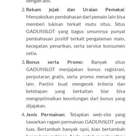
dengan adil.
Rekam jejak dan Uraian Pemakai
:
Menyaksikan pembahasan dari pemain lain bisa
memberi lukisan terkait mutu situs. Situs
GADUNSLOT yang bagus umumnya punyai
pembahasan positif terkait pengalaman main,
kecepatan penarikan, serta service konsumen
setia.
Bonus serta Promo
: Banyak situs
GADUNSLOT menjajakan bonus registrasi,
perputaran gratis, serta promo menarik yang
lain. Pastini buat mengecek kriteria dan
ketetapan yang berkaitan biar bisa
mengoptimalkan keuntungan dari bonus yang
dijajakan.
Jenis Permainan
: Tetapkan web-site yang
tawarkan ragam permainan GADUNSLOT yang
luas. Bertambah banyak opsi, kian bertambah