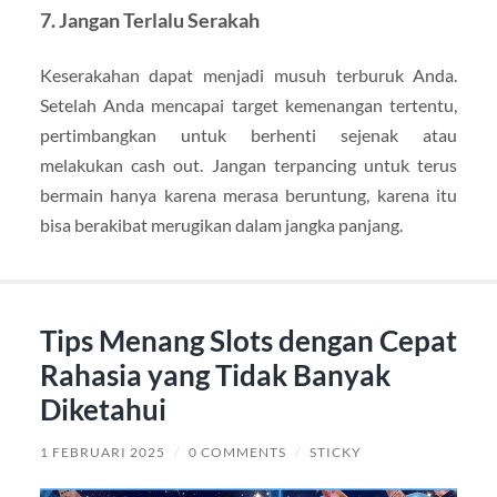
7. Jangan Terlalu Serakah
Keserakahan dapat menjadi musuh terburuk Anda.
Setelah Anda mencapai target kemenangan tertentu,
pertimbangkan untuk berhenti sejenak atau
melakukan cash out. Jangan terpancing untuk terus
bermain hanya karena merasa beruntung, karena itu
bisa berakibat merugikan dalam jangka panjang.
Tips Menang Slots dengan Cepat
Rahasia yang Tidak Banyak
Diketahui
1 FEBRUARI 2025
/
0 COMMENTS
/
STICKY