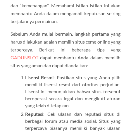
dan “kemenangan”. Memahami istilah-istilah ini akan
membantu Anda dalam mengambil keputusan seiring
berjalannya permainan.
Sebelum Anda mulai bermain, langkah pertama yang
harus dilakukan adalah memilih situs ceme online yang
terpercaya. Berikut ini beberapa tips yang
GADUNSLOT
dapat membantu Anda dalam memilih
situs yang aman dan dapat diandalkan:
Lisensi Resmi
: Pastikan situs yang Anda pilih
memiliki lisensi resmi dari otoritas perjudian.
Lisensi ini menunjukkan bahwa situs tersebut
beroperasi secara legal dan mengikuti aturan
yang telah ditetapkan.
Reputasi
: Cek ulasan dan reputasi situs di
berbagai forum atau media sosial. Situs yang
terpercaya biasanya memiliki banyak ulasan