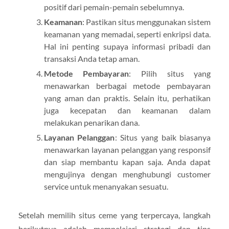
positif dari pemain-pemain sebelumnya.
Keamanan
: Pastikan situs menggunakan sistem
keamanan yang memadai, seperti enkripsi data.
Hal ini penting supaya informasi pribadi dan
transaksi Anda tetap aman.
Metode Pembayaran
: Pilih situs yang
menawarkan berbagai metode pembayaran
yang aman dan praktis. Selain itu, perhatikan
juga kecepatan dan keamanan dalam
melakukan penarikan dana.
Layanan Pelanggan
: Situs yang baik biasanya
menawarkan layanan pelanggan yang responsif
dan siap membantu kapan saja. Anda dapat
mengujinya dengan menghubungi customer
service untuk menanyakan sesuatu.
Setelah memilih situs ceme yang terpercaya, langkah
berikutnya adalah mempelajari strategi dan tips