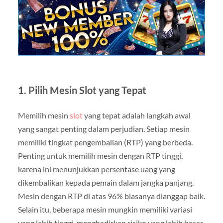
1. Pilih Mesin Slot yang Tepat
Memilih mesin
slot
yang tepat adalah langkah awal
yang sangat penting dalam perjudian. Setiap mesin
memiliki tingkat pengembalian (RTP) yang berbeda.
Penting untuk memilih mesin dengan RTP tinggi,
karena ini menunjukkan persentase uang yang
dikembalikan kepada pemain dalam jangka panjang.
Mesin dengan RTP di atas 96% biasanya dianggap baik.
Selain itu, beberapa mesin mungkin memiliki variasi
yang lebih tinggi, menghadirkan risiko yang lebih besar