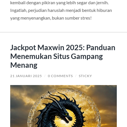
kembali dengan pikiran yang lebih segar dan jernih.
Ingatlah, perjudian haruslah menjadi bentuk hiburan
yang menyenangkan, bukan sumber stres!
Jackpot Maxwin 2025: Panduan
Menemukan Situs Gampang
Menang
21 JANUARI 2025
/
0 COMMENTS
/
STICKY