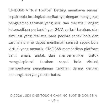
CMD368 Virtual Football Betting membawa sensasi
sepak bola ke tingkat berikutnya dengan menyajikan
pengalaman taruhan yang seru dan realistis. Dengan
ketersediaan pertandingan 24/7, variasi taruhan, dan
simulasi yang realistis, para pecinta sepak bola dan
taruhan online dapat menikmati sensasi sepak bola
virtual yang menarik. CMD368 memberikan platform
yang aman, andal, dan menyenangkan untuk
mengeksplorasi taruhan sepak bola virtual,
memperkaya pengalaman taruhan daring dengan
kemungkinan yang tak terbatas.
© 2026
JUDI ONE TOUCH GAMING SLOT INDONESIA
—
UP ↑