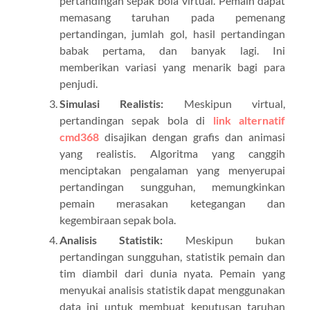
pertandingan sepak bola virtual. Pemain dapat
memasang taruhan pada pemenang
pertandingan, jumlah gol, hasil pertandingan
babak pertama, dan banyak lagi. Ini
memberikan variasi yang menarik bagi para
penjudi.
Simulasi Realistis:
Meskipun virtual,
pertandingan sepak bola di
link alternatif
cmd368
disajikan dengan grafis dan animasi
yang realistis. Algoritma yang canggih
menciptakan pengalaman yang menyerupai
pertandingan sungguhan, memungkinkan
pemain merasakan ketegangan dan
kegembiraan sepak bola.
Analisis Statistik:
Meskipun bukan
pertandingan sungguhan, statistik pemain dan
tim diambil dari dunia nyata. Pemain yang
menyukai analisis statistik dapat menggunakan
data ini untuk membuat keputusan taruhan