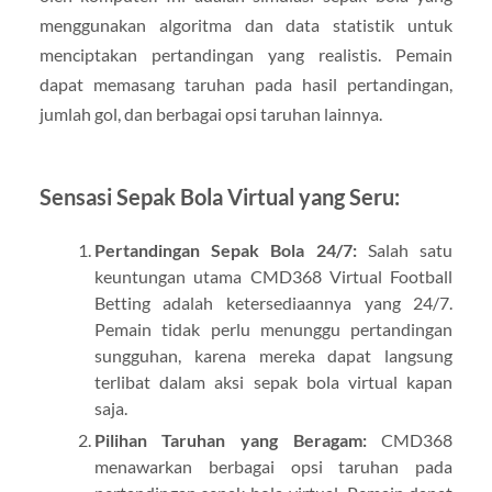
menggunakan algoritma dan data statistik untuk
menciptakan pertandingan yang realistis. Pemain
dapat memasang taruhan pada hasil pertandingan,
jumlah gol, dan berbagai opsi taruhan lainnya.
Sensasi Sepak Bola Virtual yang Seru:
Pertandingan Sepak Bola 24/7:
Salah satu
keuntungan utama CMD368 Virtual Football
Betting adalah ketersediaannya yang 24/7.
Pemain tidak perlu menunggu pertandingan
sungguhan, karena mereka dapat langsung
terlibat dalam aksi sepak bola virtual kapan
saja.
Pilihan Taruhan yang Beragam:
CMD368
menawarkan berbagai opsi taruhan pada