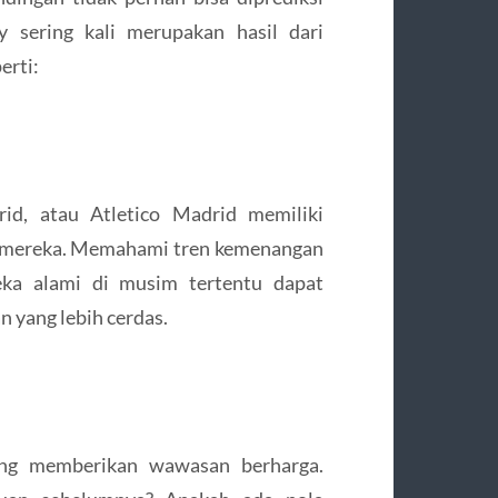
y sering kali merupakan hasil dari
erti:
rid, atau Atletico Madrid memiliki
ma mereka. Memahami tren kemenangan
ka alami di musim tertentu dapat
yang lebih cerdas.
ing memberikan wawasan berharga.