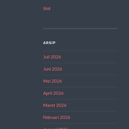
Slot
ARSIP
Juli 2026
Juni 2026
Mei 2026
April 2026
Maret 2026
Februari 2026