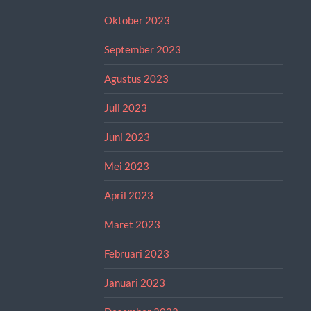
Oktober 2023
September 2023
Agustus 2023
Juli 2023
Juni 2023
Mei 2023
April 2023
Maret 2023
Februari 2023
Januari 2023