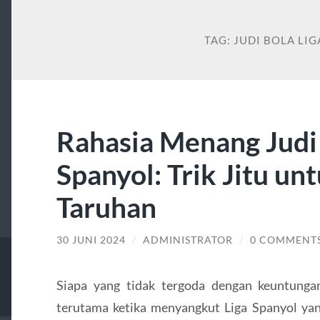
TAG:
JUDI BOLA LIG
Rahasia Menang Judi 
Spanyol: Trik Jitu un
Taruhan
30 JUNI 2024
/
ADMINISTRATOR
/
0 COMMENT
Siapa yang tidak tergoda dengan keuntunga
terutama ketika menyangkut Liga Spanyol yan