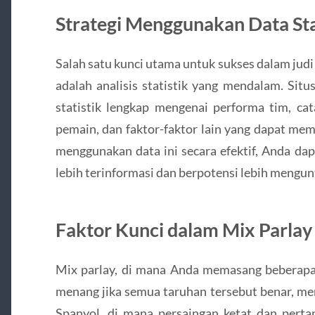
Strategi Menggunakan Data Sta
Salah satu kunci utama untuk sukses dalam judi 
adalah analisis statistik yang mendalam. Situ
statistik lengkap mengenai performa tim, ca
pemain, dan faktor-faktor lain yang dapat me
menggunakan data ini secara efektif, Anda d
lebih terinformasi dan berpotensi lebih mengu
Faktor Kunci dalam Mix Parlay
Mix parlay, di mana Anda memasang beberapa 
menang jika semua taruhan tersebut benar, mer
Spanyol, di mana persaingan ketat dan pertan