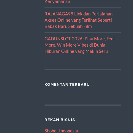
Kenyamanan
RAJANAGA99 Link dan Perjalanan
Akses Online yang Terlihat Seperti
Babak Baru Sebuah Film
GADUNSLOT 2026: Play More, Feel
More, Win More Vibes di Dunia
Hiburan Online yang Makin Seru
KOMENTAR TERBARU
REKAN BISNIS
Sbobet Indonesia