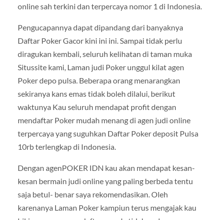
online sah terkini dan terpercaya nomor 1 di Indonesia.
Pengucapannya dapat dipandang dari banyaknya
Daftar Poker Gacor kini ini ini. Sampai tidak perlu
diragukan kembali, seluruh kelihatan di taman muka
Situssite kami, Laman judi Poker unggul kilat agen
Poker depo pulsa. Beberapa orang menarangkan
sekiranya kans emas tidak boleh dilalui, berikut
waktunya Kau seluruh mendapat profit dengan
mendaftar Poker mudah menang di agen judi online
terpercaya yang suguhkan Daftar Poker deposit Pulsa
10rb terlengkap di Indonesia.
Dengan agenPOKER IDN kau akan mendapat kesan-
kesan bermain judi online yang paling berbeda tentu
saja betul- benar saya rekomendasikan. Oleh
karenanya Laman Poker kampiun terus mengajak kau