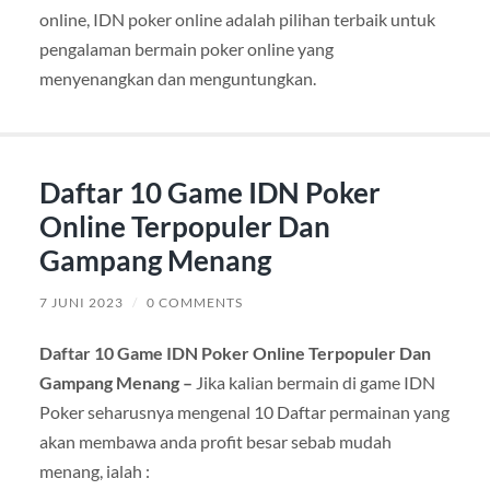
online, IDN poker online adalah pilihan terbaik untuk
pengalaman bermain poker online yang
menyenangkan dan menguntungkan.
Daftar 10 Game IDN Poker
Online Terpopuler Dan
Gampang Menang
7 JUNI 2023
/
0 COMMENTS
Daftar 10 Game IDN Poker Online Terpopuler Dan
Gampang Menang –
Jika kalian bermain di game IDN
Poker seharusnya mengenal 10 Daftar permainan yang
akan membawa anda profit besar sebab mudah
menang, ialah :