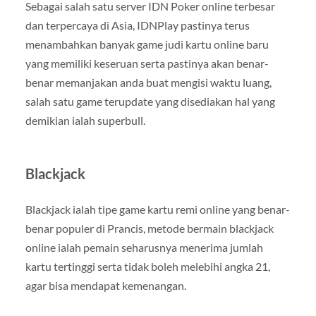
Sebagai salah satu server IDN Poker online terbesar
dan terpercaya di Asia, IDNPlay pastinya terus
menambahkan banyak game judi kartu online baru
yang memiliki keseruan serta pastinya akan benar-
benar memanjakan anda buat mengisi waktu luang,
salah satu game terupdate yang disediakan hal yang
demikian ialah superbull.
Blackjack
Blackjack ialah tipe game kartu remi online yang benar-
benar populer di Prancis, metode bermain blackjack
online ialah pemain seharusnya menerima jumlah
kartu tertinggi serta tidak boleh melebihi angka 21,
agar bisa mendapat kemenangan.