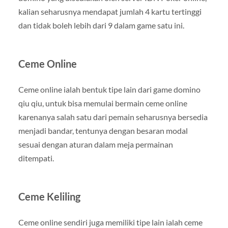
kalian seharusnya mendapat jumlah 4 kartu tertinggi
dan tidak boleh lebih dari 9 dalam game satu ini.
Ceme Online
Ceme online ialah bentuk tipe lain dari game domino
qiu qiu, untuk bisa memulai bermain ceme online
karenanya salah satu dari pemain seharusnya bersedia
menjadi bandar, tentunya dengan besaran modal
sesuai dengan aturan dalam meja permainan
ditempati.
Ceme Keliling
Ceme online sendiri juga memiliki tipe lain ialah ceme