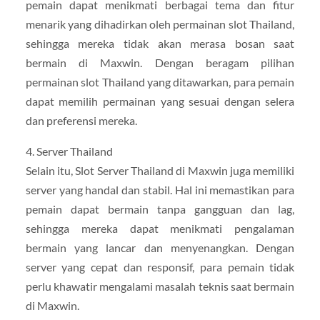
pemain dapat menikmati berbagai tema dan fitur
menarik yang dihadirkan oleh permainan slot Thailand,
sehingga mereka tidak akan merasa bosan saat
bermain di Maxwin. Dengan beragam pilihan
permainan slot Thailand yang ditawarkan, para pemain
dapat memilih permainan yang sesuai dengan selera
dan preferensi mereka.
4. Server Thailand
Selain itu, Slot Server Thailand di Maxwin juga memiliki
server yang handal dan stabil. Hal ini memastikan para
pemain dapat bermain tanpa gangguan dan lag,
sehingga mereka dapat menikmati pengalaman
bermain yang lancar dan menyenangkan. Dengan
server yang cepat dan responsif, para pemain tidak
perlu khawatir mengalami masalah teknis saat bermain
di Maxwin.