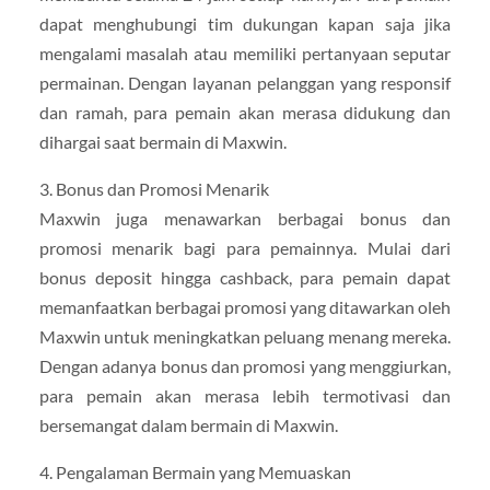
dapat menghubungi tim dukungan kapan saja jika
mengalami masalah atau memiliki pertanyaan seputar
permainan. Dengan layanan pelanggan yang responsif
dan ramah, para pemain akan merasa didukung dan
dihargai saat bermain di Maxwin.
3. Bonus dan Promosi Menarik
Maxwin juga menawarkan berbagai bonus dan
promosi menarik bagi para pemainnya. Mulai dari
bonus deposit hingga cashback, para pemain dapat
memanfaatkan berbagai promosi yang ditawarkan oleh
Maxwin untuk meningkatkan peluang menang mereka.
Dengan adanya bonus dan promosi yang menggiurkan,
para pemain akan merasa lebih termotivasi dan
bersemangat dalam bermain di Maxwin.
4. Pengalaman Bermain yang Memuaskan