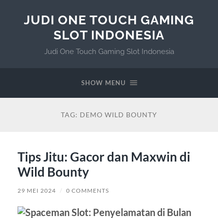
JUDI ONE TOUCH GAMING
SLOT INDONESIA
Judi One Touch Gaming Slot Indonesia
SHOW MENU
TAG:
DEMO WILD BOUNTY
Tips Jitu: Gacor dan Maxwin di
Wild Bounty
29 MEI 2024
/
0 COMMENTS