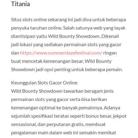
Situs slots online sekarang ini jadi diva untuk beberapa
penyuka taruhan online. Salah satunya web yang layak
diantisipasi yaitu Wild Bounty Showdown. Dikenali
jadi lokasi yang sediakan permainan slots yang gacor
dan
https://www.summerdazefestival.com/
ringan
buat mencetak kemenangan besar, Wild Bounty
Showdown jadi opsi penting untuk beberapa pemain.
Keunggulan Slots Gacor Online
Wild Bounty Showdown tawarkan beragam jenis
permainan slots yang gacor serta bisa berikan
kemenangan optimal ke banyak pemainnya. Adanya
sejumlah spesifikasi teratas seperti bonus besar, jekpot
sensasional, dan perputaran gratis, membuat
pengalaman main dalam web ini semakin memikat