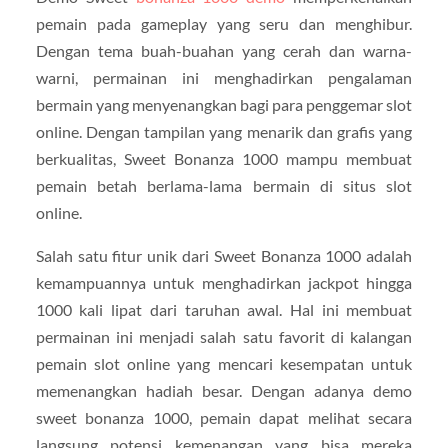
pemain pada gameplay yang seru dan menghibur.
Dengan tema buah-buahan yang cerah dan warna-
warni, permainan ini menghadirkan pengalaman
bermain yang menyenangkan bagi para penggemar slot
online. Dengan tampilan yang menarik dan grafis yang
berkualitas, Sweet Bonanza 1000 mampu membuat
pemain betah berlama-lama bermain di situs slot
online.
Salah satu fitur unik dari Sweet Bonanza 1000 adalah
kemampuannya untuk menghadirkan jackpot hingga
1000 kali lipat dari taruhan awal. Hal ini membuat
permainan ini menjadi salah satu favorit di kalangan
pemain slot online yang mencari kesempatan untuk
memenangkan hadiah besar. Dengan adanya demo
sweet bonanza 1000, pemain dapat melihat secara
langsung potensi kemenangan yang bisa mereka