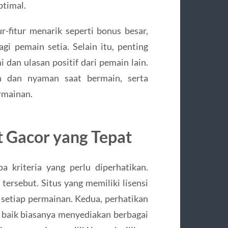
timal.
r-fitur menarik seperti bonus besar,
agi pemain setia. Selain itu, penting
i dan ulasan positif dari pemain lain.
 dan nyaman saat bermain, serta
rmainan.
ot Gacor yang Tepat
a kriteria yang perlu diperhatikan.
 tersebut. Situs yang memiliki lisensi
setiap permainan. Kedua, perhatikan
g baik biasanya menyediakan berbagai