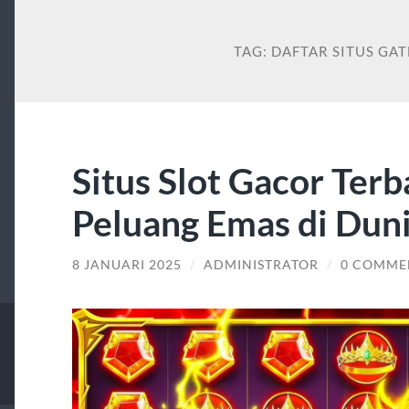
TAG:
DAFTAR SITUS GA
Situs Slot Gacor Ter
Peluang Emas di Duni
8 JANUARI 2025
/
ADMINISTRATOR
/
0 COMME