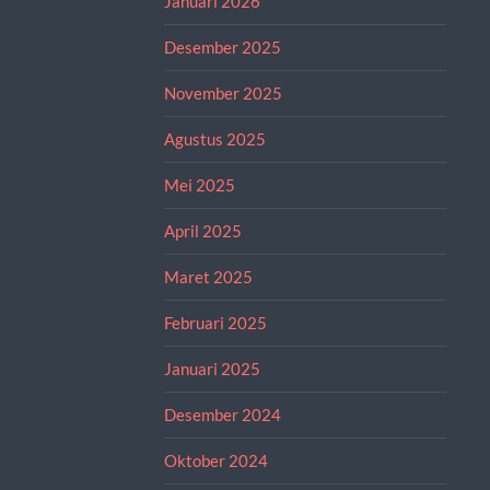
Januari 2026
Desember 2025
November 2025
Agustus 2025
Mei 2025
April 2025
Maret 2025
Februari 2025
Januari 2025
Desember 2024
Oktober 2024