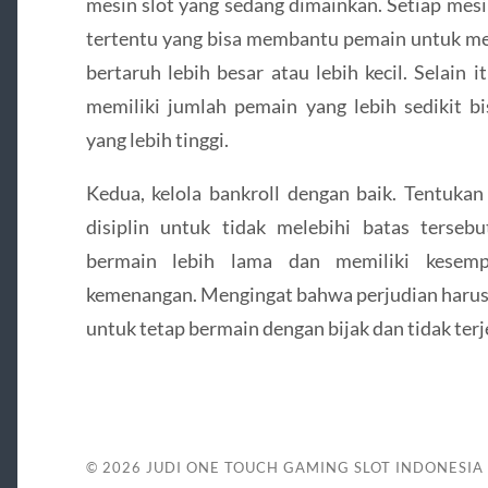
mesin slot yang sedang dimainkan. Setiap mesin
tertentu yang bisa membantu pemain untuk me
bertaruh lebih besar atau lebih kecil. Selain 
memiliki jumlah pemain yang lebih sedikit
yang lebih tinggi.
Kedua, kelola bankroll dengan baik. Tentuka
disiplin untuk tidak melebihi batas terse
bermain lebih lama dan memiliki kesemp
kemenangan. Mengingat bahwa perjudian harus 
untuk tetap bermain dengan bijak dan tidak ter
© 2026
JUDI ONE TOUCH GAMING SLOT INDONESIA