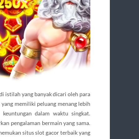
i istilah yang banyak dicari oleh para
t yang memiliki peluang menang lebih
 keuntungan dalam waktu singkat.
rkan pengalaman bermain yang sama.
nemukan situs slot gacor terbaik yang