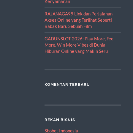
Kenyamanan
RAJANAGA99 Link dan Perjalanan
Akses Online yang Terlihat Seperti
Babak Baru Sebuah Film
GADUNSLOT 2026: Play More, Feel
More, Win More Vibes di Dunia
Hiburan Online yang Makin Seru
KOMENTAR TERBARU
REKAN BISNIS
Sbobet Indonesia