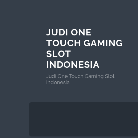
JUDI ONE
TOUCH GAMING
SLOT
INDONESIA
Judi One Touch Gaming Slot
Indonesia