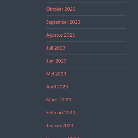
Oktober 2023
September 2023
Agustus 2023
Juli 2023
Juni 2023
Mei 2023
April 2023
Maret 2023
Februari 2023
Januari 2023