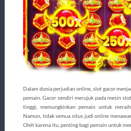
Dalam dunia perjudian online, slot gacor menjad
pemain. Gacor sendiri merujuk pada mesin slo
tinggi, memungkinkan pemain untuk meraih
Namun, tidak semua situs judi online menawa
Oleh karena itu, penting bagi pemain untuk me