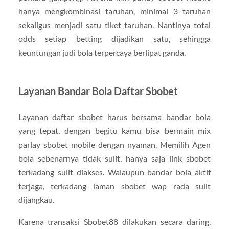
hanya mengkombinasi taruhan, minimal 3 taruhan
sekaligus menjadi satu tiket taruhan. Nantinya total
odds setiap betting dijadikan satu, sehingga
keuntungan judi bola terpercaya berlipat ganda.
Layanan Bandar Bola Daftar Sbobet
Layanan daftar sbobet harus bersama bandar bola
yang tepat, dengan begitu kamu bisa bermain mix
parlay sbobet mobile dengan nyaman. Memilih Agen
bola sebenarnya tidak sulit, hanya saja link sbobet
terkadang sulit diakses. Walaupun bandar bola aktif
terjaga, terkadang laman sbobet wap rada sulit
dijangkau.
Karena transaksi Sbobet88 dilakukan secara daring,