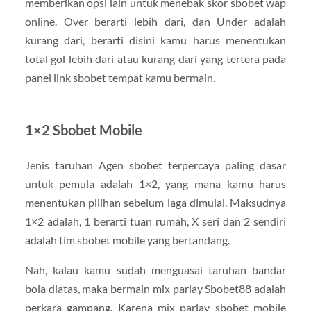
memberikan opsi lain untuk menebak skor sbobet wap
online. Over berarti lebih dari, dan Under adalah
kurang dari, berarti disini kamu harus menentukan
total gol lebih dari atau kurang dari yang tertera pada
panel link sbobet tempat kamu bermain.
1×2 Sbobet Mobile
Jenis taruhan Agen sbobet terpercaya paling dasar
untuk pemula adalah 1×2, yang mana kamu harus
menentukan pilihan sebelum laga dimulai. Maksudnya
1×2 adalah, 1 berarti tuan rumah, X seri dan 2 sendiri
adalah tim sbobet mobile yang bertandang.
Nah, kalau kamu sudah menguasai taruhan bandar
bola diatas, maka bermain mix parlay Sbobet88 adalah
perkara gampang. Karena mix parlay sbobet mobile