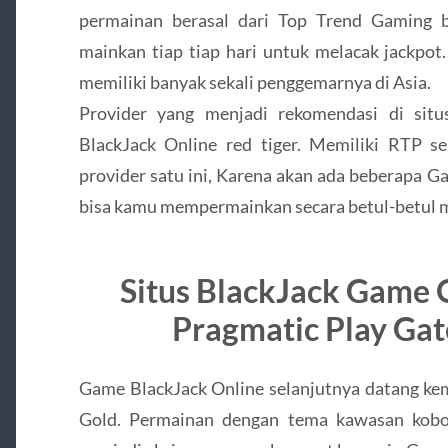
permainan berasal dari Top Trend Gaming
mainkan tiap tiap hari untuk melacak jackpot. 
memiliki banyak sekali penggemarnya di Asia.
Provider yang menjadi rekomendasi di situ
BlackJack Online red tiger. Memiliki RTP 
provider satu ini, Karena akan ada beberapa G
bisa kamu mempermainkan secara betul-betul 
Situs BlackJack Game 
Pragmatic Play Gat
Game BlackJack Online selanjutnya datang kem
Gold. Permainan dengan tema kawasan kob