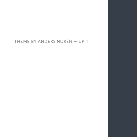
THEME BY
ANDERS NORÉN
—
UP ↑