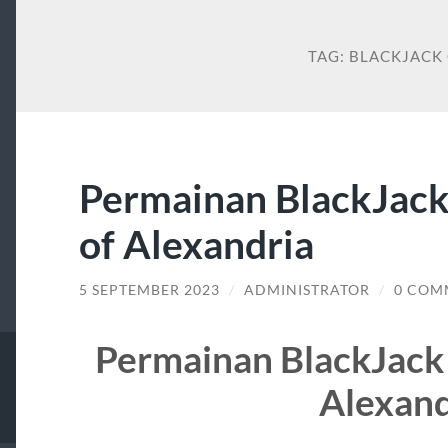
TAG:
BLACKJACK
Permainan BlackJac
of Alexandria
5 SEPTEMBER 2023
/
ADMINISTRATOR
/
0 COM
Permainan BlackJack
Alexand