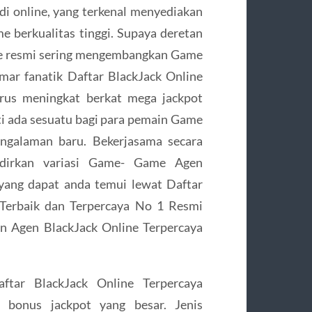
di online, yang terkenal menyediakan
e berkualitas tinggi. Supaya deretan
e resmi sering mengembangkan Game
emar fanatik Daftar BlackJack Online
rus meningkat berkat mega jackpot
kti ada sesuatu bagi para pemain Game
engalaman baru. Bekerjasama secara
dirkan variasi Game- Game Agen
 yang dapat anda temui lewat Daftar
Terbaik dan Terpercaya No 1 Resmi
an Agen BlackJack Online Terpercaya
tar BlackJack Online Terpercaya
bonus jackpot yang besar. Jenis