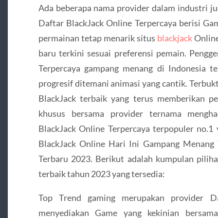
Ada beberapa nama provider dalam industri ju
Daftar BlackJack Online Terpercaya berisi Gam
permainan tetap menarik situs
blackjack
Onlin
baru terkini sesuai preferensi pemain. Pengg
Terpercaya gampang menang di Indonesia te
progresif ditemani animasi yang cantik. Terbu
BlackJack terbaik yang terus memberikan p
khusus bersama provider ternama mengha
BlackJack Online Terpercaya terpopuler no.1
BlackJack Online Hari Ini Gampang Menang 
Terbaru 2023. Berikut adalah kumpulan pilih
terbaik tahun 2023 yang tersedia:
Top Trend gaming merupakan provider Daf
menyediakan Game yang kekinian bersama 