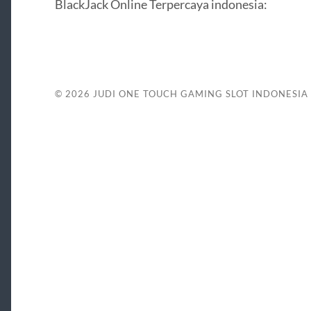
BlackJack Online Terpercaya indonesia:
© 2026
JUDI ONE TOUCH GAMING SLOT INDONESIA