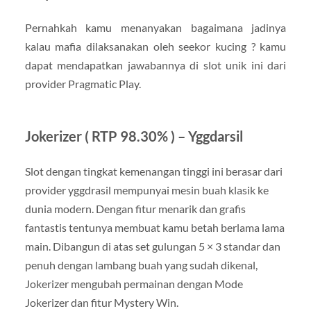
Pernahkah kamu menanyakan bagaimana jadinya
kalau mafia dilaksanakan oleh seekor kucing ? kamu
dapat mendapatkan jawabannya di slot unik ini dari
provider Pragmatic Play.
Jokerizer ( RTP 98.30% ) – Yggdarsil
Slot dengan tingkat kemenangan tinggi ini berasar dari
provider yggdrasil mempunyai mesin buah klasik ke
dunia modern. Dengan fitur menarik dan grafis
fantastis tentunya membuat kamu betah berlama lama
main. Dibangun di atas set gulungan 5 × 3 standar dan
penuh dengan lambang buah yang sudah dikenal,
Jokerizer mengubah permainan dengan Mode
Jokerizer dan fitur Mystery Win.