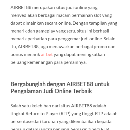
AIRBET88 merupakan situs judi online yang
menyediakan berbagai macam permainan slot yang
dapat dimainkan secara online. Dengan tampilan yang
menarik dan gameplay yang seru, situs ini berhasil
menarik perhatian para penggemar judi online. Selain
itu, AIRBET88 juga menawarkan berbagai promo dan
bonus menarik
airbet
yang dapat meningkatkan
peluang kemenangan para pemainnya.
Bergabunglah dengan AIRBET88 untuk
Pengalaman Judi Online Terbaik
Salah satu kelebihan dari situs AIRBET88 adalah
tingkat Return to Player (RTP) yang tinggi. RTP adalah
persentase dari taruhan yang dikembalikan kepada
pemain dalam jangka panjang. Semakin tinggi RTP