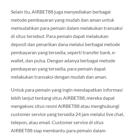
Selain itu, AIRBET88 juga menyediakan berbagai
metode pembayaran yang mudah dan aman untuk
memudahkan para pemain dalam melakukan transaksi
di situs tersebut. Para pemain dapat melakukan
deposit dan penarikan dana melalui berbagai metode
pembayaran yang tersedia, seperti transfer bank, e-
wallet, dan pulsa. Dengan adanya berbagai metode
pembayaran yang tersedia, para pemain dapat
melakukan transaksi dengan mudah dan aman.
Untuk para pemain yang ingin mendapatkan informasi
lebih lanjut tentang situs AIRBET88, mereka dapat
mengakses situs resmi AIRBET88 atau menghubungi
customer service yang tersedia 24 jam melalui live chat,
telepon, atau email. Customer service di situs
AIRBET88 siap membantu para pemain dalam