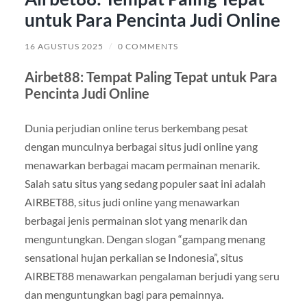
untuk Para Pencinta Judi Online
16 AGUSTUS 2025
/
0 COMMENTS
Airbet88: Tempat Paling Tepat untuk Para
Pencinta Judi Online
Dunia perjudian online terus berkembang pesat
dengan munculnya berbagai situs judi online yang
menawarkan berbagai macam permainan menarik.
Salah satu situs yang sedang populer saat ini adalah
AIRBET88, situs judi online yang menawarkan
berbagai jenis permainan slot yang menarik dan
menguntungkan. Dengan slogan “gampang menang
sensational hujan perkalian se Indonesia”, situs
AIRBET88 menawarkan pengalaman berjudi yang seru
dan menguntungkan bagi para pemainnya.