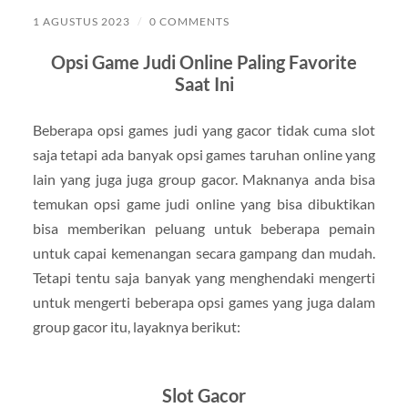
1 AGUSTUS 2023
/
0 COMMENTS
Opsi Game Judi Online Paling Favorite
Saat Ini
Beberapa opsi games judi yang gacor tidak cuma slot
saja tetapi ada banyak opsi games taruhan online yang
lain yang juga juga group gacor. Maknanya anda bisa
temukan opsi game judi online yang bisa dibuktikan
bisa memberikan peluang untuk beberapa pemain
untuk capai kemenangan secara gampang dan mudah.
Tetapi tentu saja banyak yang menghendaki mengerti
untuk mengerti beberapa opsi games yang juga dalam
group gacor itu, layaknya berikut:
Slot Gacor