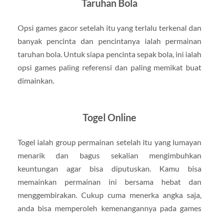
Taruhan Bola
Opsi games gacor setelah itu yang terlalu terkenal dan
banyak pencinta dan pencintanya ialah permainan
taruhan bola. Untuk siapa pencinta sepak bola, ini ialah
opsi games paling referensi dan paling memikat buat
dimainkan.
Togel Online
Togel ialah group permainan setelah itu yang lumayan
menarik dan bagus sekalian mengimbuhkan
keuntungan agar bisa diputuskan. Kamu bisa
memainkan permainan ini bersama hebat dan
menggembirakan. Cukup cuma menerka angka saja,
anda bisa memperoleh kemenangannya pada games