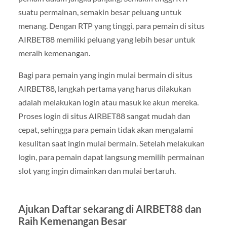
suatu permainan, semakin besar peluang untuk
menang. Dengan RTP yang tinggi, para pemain di situs
AIRBET88 memiliki peluang yang lebih besar untuk
meraih kemenangan.
Bagi para pemain yang ingin mulai bermain di situs
AIRBET88, langkah pertama yang harus dilakukan
adalah melakukan login atau masuk ke akun mereka.
Proses login di situs AIRBET88 sangat mudah dan
cepat, sehingga para pemain tidak akan mengalami
kesulitan saat ingin mulai bermain. Setelah melakukan
login, para pemain dapat langsung memilih permainan
slot yang ingin dimainkan dan mulai bertaruh.
Ajukan Daftar sekarang di AIRBET88 dan
Raih Kemenangan Besar