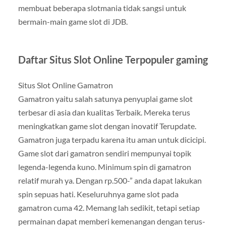
membuat beberapa slotmania tidak sangsi untuk
bermain-main game slot di JDB.
Daftar Situs Slot Online Terpopuler gaming
Situs Slot Online Gamatron
Gamatron yaitu salah satunya penyuplai game slot
terbesar di asia dan kualitas Terbaik. Mereka terus
meningkatkan game slot dengan inovatif Terupdate.
Gamatron juga terpadu karena itu aman untuk dicicipi.
Game slot dari gamatron sendiri mempunyai topik
legenda-legenda kuno. Minimum spin di gamatron
relatif murah ya. Dengan rp.500-” anda dapat lakukan
spin sepuas hati. Keseluruhnya game slot pada
gamatron cuma 42. Memang lah sedikit, tetapi setiap
permainan dapat memberi kemenangan dengan terus-