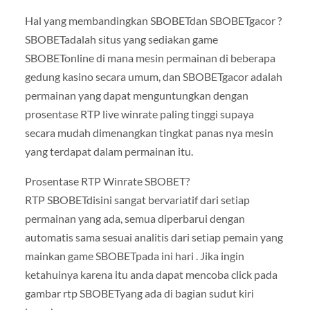
Hal yang membandingkan SBOBETdan SBOBETgacor ?
SBOBETadalah situs yang sediakan game
SBOBETonline di mana mesin permainan di beberapa
gedung kasino secara umum, dan SBOBETgacor adalah
permainan yang dapat menguntungkan dengan
prosentase RTP live winrate paling tinggi supaya
secara mudah dimenangkan tingkat panas nya mesin
yang terdapat dalam permainan itu.
Prosentase RTP Winrate SBOBET?
RTP SBOBETdisini sangat bervariatif dari setiap
permainan yang ada, semua diperbarui dengan
automatis sama sesuai analitis dari setiap pemain yang
mainkan game SBOBETpada ini hari . Jika ingin
ketahuinya karena itu anda dapat mencoba click pada
gambar rtp SBOBETyang ada di bagian sudut kiri