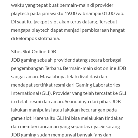
waktu yang tepat buat bermain-main di provider
playtech pada jam waktu 19:00 wib sampai 01:00 wib.
Di saat itu jackpot slot akan terus datang. Tersebut
mengapa playtech dapat menjadi pembicaraan hangat
di kelompok slotmania.
Situs Slot Online JDB
JDB gaming sebuah provider datang secara berbagai
pengembangan Terbaru. Bermain-main slot online JDB
sangat aman. Masalahnya telah divalidasi dan
mendapat sertifikat resmi dari Gaming Laboratories
International (GLI). Provider yang telah tercatat ke GLI
itu telah resmi dan aman. Seandainya dari pihak JDB
lakukan manipulasi atau lakukan kecurangan pada
game slot. Karena itu GLI ini bisa melakukan tindakan
dan memberi ancaman yang sepantas nya. Sekarang
JDB gaming sudah mempunyai banyak fans dan