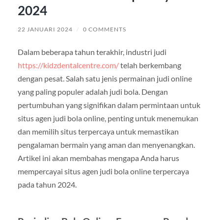
2024
22 JANUARI 2024
/
0 COMMENTS
Dalam beberapa tahun terakhir, industri judi
https://kidzdentalcentre.com/
telah berkembang
dengan pesat. Salah satu jenis permainan judi online
yang paling populer adalah judi bola. Dengan
pertumbuhan yang signifikan dalam permintaan untuk
situs agen judi bola online, penting untuk menemukan
dan memilih situs terpercaya untuk memastikan
pengalaman bermain yang aman dan menyenangkan.
Artikel ini akan membahas mengapa Anda harus
mempercayai situs agen judi bola online terpercaya
pada tahun 2024.