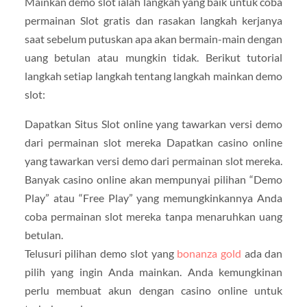
Mainkan demo slot ialah langkah yang baik untuk coba
permainan Slot gratis dan rasakan langkah kerjanya
saat sebelum putuskan apa akan bermain-main dengan
uang betulan atau mungkin tidak. Berikut tutorial
langkah setiap langkah tentang langkah mainkan demo
slot:
Dapatkan Situs Slot online yang tawarkan versi demo
dari permainan slot mereka Dapatkan casino online
yang tawarkan versi demo dari permainan slot mereka.
Banyak casino online akan mempunyai pilihan “Demo
Play” atau “Free Play” yang memungkinkannya Anda
coba permainan slot mereka tanpa menaruhkan uang
betulan.
Telusuri pilihan demo slot yang
bonanza gold
ada dan
pilih yang ingin Anda mainkan. Anda kemungkinan
perlu membuat akun dengan casino online untuk