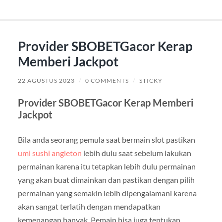
Provider SBOBETGacor Kerap
Memberi Jackpot
22 AGUSTUS 2023
/
0 COMMENTS
/
STICKY
Provider SBOBETGacor Kerap Memberi
Jackpot
Bila anda seorang pemula saat bermain slot pastikan
umi sushi angleton
lebih dulu saat sebelum lakukan
permainan karena itu tetapkan lebih dulu permainan
yang akan buat dimainkan dan pastikan dengan pilih
permainan yang semakin lebih dipengalamani karena
akan sangat terlatih dengan mendapatkan
kemenangan banyak. Pemain bisa juga tentukan